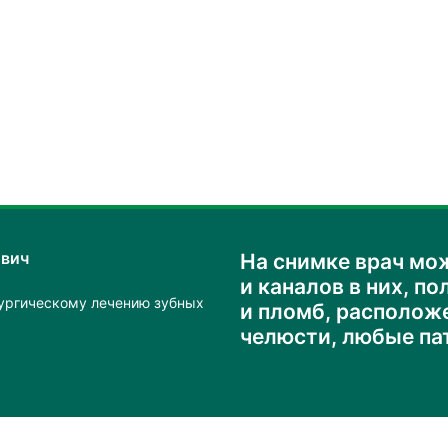
вич
На снимке врач мож
и каналов в них, п
рургическому лечению зубных
и пломб, расположе
челюсти, любые па