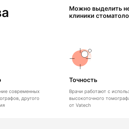
ва
Можно выделить н
клиники стоматоло
о
Точность
ние современных
Врачи работают с исполь
ографов, другого
высокоточного томографа
ия
от Vatech