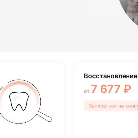
лости рта
ция
ка
Восстановление 
7 677 ₽
от
Записаться на кон