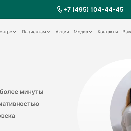
+7 (495) 104-44-45
ентре
Пациентам
Акции
Медиа
Контакты
Вак
Документы
Заболевания
Галерея
Наши специалисты
Запрос справки на налоговый
Видео
вычет
Наше оборудование
Видеоотзывы
ия
Правила для пациентов
Отзывы
Статьи
я
 более минуты
Обратная связь
Наши работы
логия
рмативностью
овека
оматология