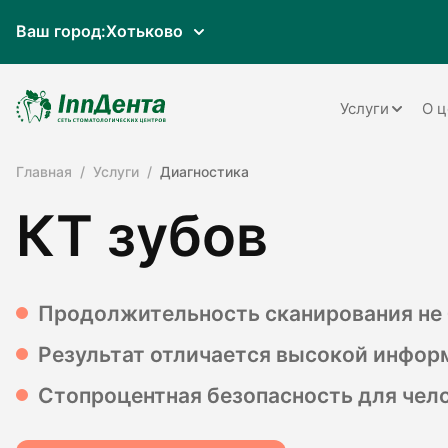
Ваш город:
Хотьково
Услуги
О ц
Главная
Услуги
Диагностика
Терапия
КТ зубов
Ортопедия
Имплантац
Ортодонти
Продолжительность сканирования не
Пародонто
Результат отличается высокой инфо
Хирургия
Стопроцентная безопасность для чел
Детская ст