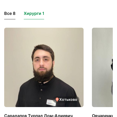
Все 8
Хирурги 1
Хотьково
Саралапов Турпал Лом-Алиевич
Овчаренко 