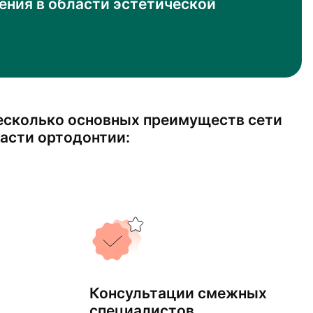
ения в области эстетической
есколько основных преимуществ сети
ласти ортодонтии:
Консультации смежных
специалистов