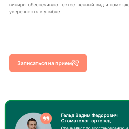
виниры обеспечивают естественный вид и помогаю
уверенность в улыбке.
Записаться на прием
Гельд Вадим Федорович
Стоматолог-ортопед
Специалист по восстановлению и