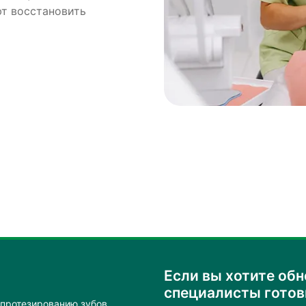
т восстановить
Если вы хотите обн
специалисты гото
 протезированию зубов.