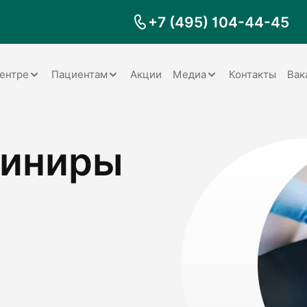
+7 (495) 104-44-45
ентре
Пациентам
Акции
Медиа
Контакты
Вак
Документы
Заболевания
Галерея
виниры
Наши специалисты
Запрос справки на налоговый
Видео
вычет
Наше оборудование
Видеоотзывы
ия
Правила для пациентов
Отзывы
Статьи
я
Обратная связь
Наши работы
логия
оматология