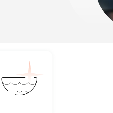
лости рта
ция
ка