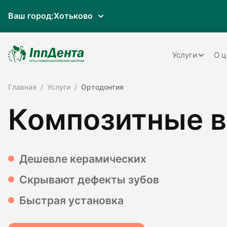
Ваш город:
Хотьково
Услуги
О ц
Главная
Услуги
Ортодонтия
Терапия
Композитные 
Ортопедия
Имплантац
Ортодонти
Дешевле керамических
Пародонто
Скрывают дефекты зубов
Хирургия
Быстрая установка
Детская ст