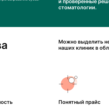
и проверенные реш
стоматологии.
ва
Можно выделить н
наших клиник в об
ность
Понятный прайс