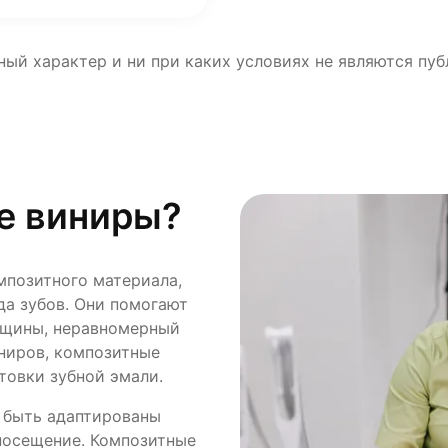
ный характер и ни при каких условиях не являются пу
е виниры?
мпозитного материала,
да зубов. Они помогают
рещины, неравномерный
иниров, композитные
товки зубной эмали.
 быть адаптированы
 посещение. Композитные