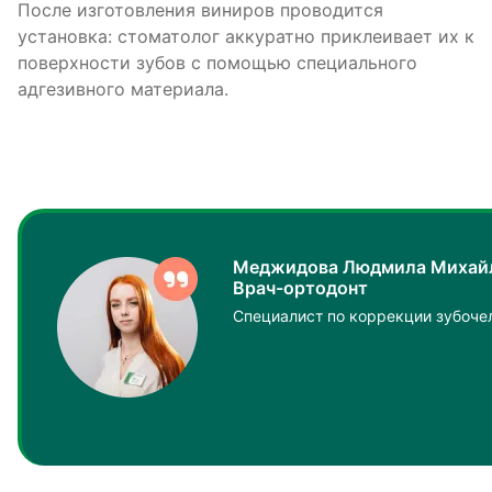
После изготовления виниров проводится
установка: стоматолог аккуратно приклеивает их к
поверхности зубов с помощью специального
адгезивного материала.
Меджидова Людмила Михай
Врач-ортодонт
Специалист по коррекции зубоче