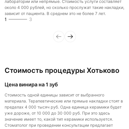
лаборатории или непрямые. Стоимость услуги составляет
изготовлена пластинка. Керамическая масса для винира
они максимально прочные, надежные, а служат до 20 лет.
около 4 000 рублей, но сколько прослужат такие накладки,
варьируется в цене очень сильно, поэтому, сколько стоит
Сколько стоит изменить улыбку с применением таких
зависит от пациента. В среднем это не более 7 лет.
конкретный вариант подскажет врач. В среднем цена
накладок, зависит от их количества, так как редко
1
3
будет от 10 000 рублей до 25 000.
устанавливают одну пластинку. Чаще изменяют цвет и
2
3
форму всех зубов в зоне улыбки.
3
3
Стоимость процедуры Хотьково
Цена винира на 1 зуб
Стоимость одной единицы зависит от выбранного
материала. Терапевтические или прямые накладки стоят в
пределах 4 000 тысяч руб. Одна единица керамики будет
уже дороже, от 10 000 до 30 000 руб. При это здесь
значение имеет то, какой тип керамики используется.
Стоматолог при проведении консультации предлагает