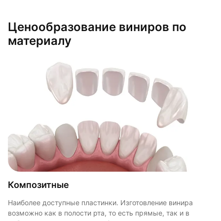
Ценообразование виниров по
материалу
Композитные
Керамические
На рефракторе E-max
Наиболее доступные пластинки. Изготовление винира
Здесь стоимость зависит от клиники, города, где
В этом случае используется стеклокерамика. Внешний вид
возможно как в полости рта, то есть прямые, так и в
расположена стоматология, материала, из готового будет
винира практически не отличается от естественного зуба,