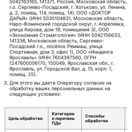
5042163165, 141371, Россия, Московская область,
г.о. Сергиево-Посадский, г. Хотьково, ул. Ленина,
д. 2, помещ. 114, помещ. 14), ООО «ДОКТОР
ДАРЬЯ» (ИНН 5030104831, Московская область,
Наро-Фоминский городской округ, г. Апрелевка,
улица Кирова, дом 19, помещение 3), ООО
«Экономная Стоматология» (ИНН 5042156633,
141336, Московская область, Сергиево-
Посадский г.о., посёлок Реммаш, улица
Спортивная, дом 3, офис 1), ООО «Инндента
Ярославль» (ИНН 7604397560, ОГРН
1247600006170, 150049, Ярославская обл., г.
Ярославль, ул. Городской Вал, д. 15, корп. 1,
помещ. 25).
Для этого вы даете Оператору согласие на
обработку ваших персональных данных на
следующих условиях:
Категории
Способы
С
Цель обработки
и перечень
обработки
с
ПДн