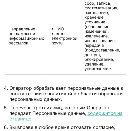
сбор, запись,
систематизация,
накопление,
Д
хранение,
п
уточнение
с
(обновление,
Направление
• ФИО
изменение),
рекламных и
• адрес
извлечение,
информационных
электронной
использование,
рассылок
почты
передача
(предоставление,
доступ),
блокирование,
удаление,
уничтожение
Оператор обрабатывает персональные данные в
соответствии с политикой в области обработки
персональных данных.
Перечень третьих лиц, которым Оператор
передает Персональные данные,
содержится на
странице.
Вы вправе в любое время отозвать согласие,