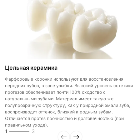
Цельная керамика
Циркониевое основание и керамическое
Цельный цирконий
покрытие
Фарфоровые коронки используют для восстановления
Безметалловая коронка на основе диоксида циркония
передних зубов, в зоне улыбки. Высокий уровень эстетики
Изготавливаются из оксида циркония и покрываются
устанавливается на обточенную здоровую часть зуба, в
протезов обеспечивает почти 100% сходство с
слоем керамики. Отличаются прочностью и
большинстве случаев предварительно из корневого канала
натуральными зубами. Материал имеет такую же
износоустойчивостью, гипоаллергенны. Готовые изделия
удаляется нерв. Служить циркониевая коронка может от 5
полупрозрачную структуру, как у природной эмали зуба,
имеют приятный внешний вид, хорошо гармонируя с
до 30 лет. При правильной установке коронки её замена на
воспроизводит оттенок, близкий к родным зубам.
натуральными зубами. Устанавливаются в любую зону
новую требуется только при возрастных изменениях
Отличается протез прочностью и долговечностью (при
челюсти.
десны или патологических изменениях пародонта.
2
3
3
3
правильном уходе).
1
3