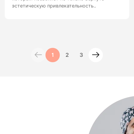
эстетическую привлекательность..
1
2
3