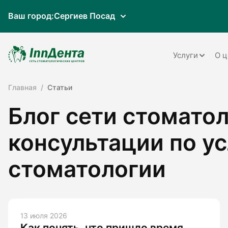
Ваш город:
Сергиев Посад
Услуги
О ц
Главная
Статьи
Терапия
Блог сети стомато
Ортопедия
Имплантац
консультации по у
Ортодонти
стоматологии
Пародонто
Хирургия
13 июля 2026
Детская ст
Как понять, что пришло время