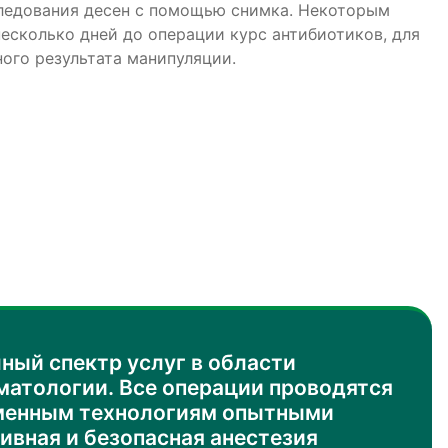
следования десен с помощью снимка. Некоторым
и кариесом зубами. Наиболее распространенной
несколько дней до операции курс антибиотиков, для
яется нежизнеспособная пульпа (нерв зуба) и не
ого результата манипуляции.
точно тщательно обработанные и запломбированные
ный спектр услуг в области
матологии. Все операции проводятся
еменным технологиям опытными
ивная и безопасная анестезия