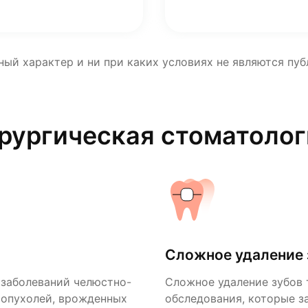
ный характер и ни при каких условиях не являются пу
ирургическая стоматолог
Сложное удаление 
Киста
 заболеваний челюстно-
одготовки и
Сложное удаление зубов 
Киста – это поражение в
 опухолей, врожденных
осмотре и проведении
обследования, которые з
можно иногда удалить хи