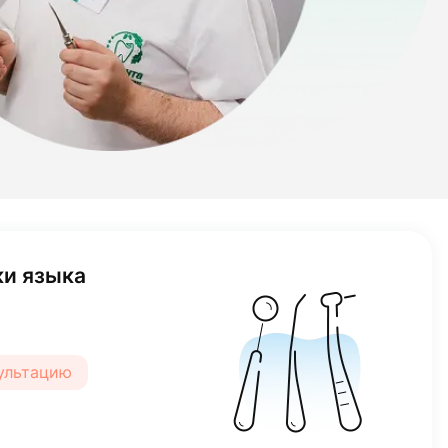
ного зуба
сультацию