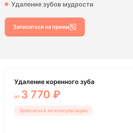
Удаление зубов мудрости
Гигиена по
Консульта
Записаться на прием
Диагности
Удаление 8 зуба (зуб
мудрости)
9 371 ₽
от
Записаться на консультацию