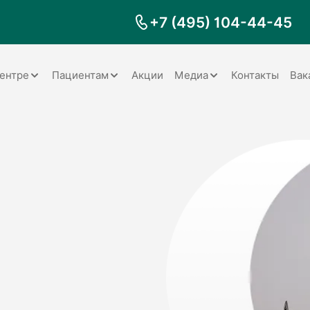
+7 (495) 104-44-45
ентре
Пациентам
Акции
Медиа
Контакты
Вак
Документы
Заболевания
Галерея
Наши специалисты
Запрос справки на налоговый
Видео
вычет
Наше оборудование
Видеоотзывы
ия
Правила для пациентов
Отзывы
Статьи
я
Обратная связь
Наши работы
логия
оматология