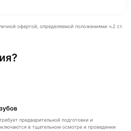
бличной офертой, определяемой положениями ч.2 ст.
ия?
зубов
требует предварительной подготовки и
округ кончика корня – верхушки. Зубные кисты
аключаются в тщательном осмотре и проведении
рургическим путем. Они особенно распространены у