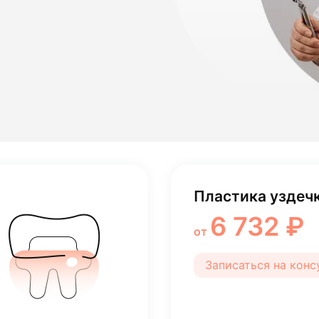
лости рта
ция
ка
Удаление корен
3 770 ₽
от
Записаться на кон