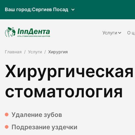
Ваш город:
Сергиев Посад
Услуги
О ц
Главная
Услуги
Хирургия
Терапия
Хирургическая
Ортопедия
Имплантац
стоматология
Ортодонти
Пародонто
Удаление зубов
Хирургия
Подрезание уздечки
Детская ст