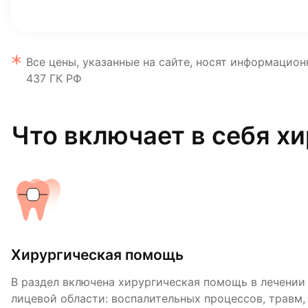
Все цены, указанные на сайте, носят информацион
437 ГК РФ
Что включает в себя х
Хирургическая помощь
Сложное удаление зубов
В раздел включена хирургическая помощь в лечении
Сложное удаление зубов требует предварительной п
лицевой области: воспалительных процессов, травм,
обследования, которые заключаются в тщательном 