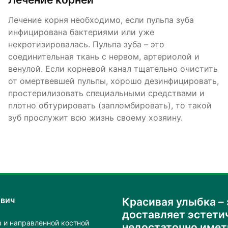
Лечение корня необходимо, если пульпа зуба
инфицирована бактериями или уже
некротизировалась. Пульпа зуба – это
соединительная ткань с нервом, артериолой и
венулой. Если корневой канал тщательно очистить
от омертвевшей пульпы, хорошо дезинфицировать,
простерилизовать специальными средствами и
плотно обтурировать (запломбировать), то такой
зуб прослужит всю жизнь своему хозяину.
вич
Красивая улыбка – 
доставляет эстети
 и направленной костной
недостаточно имет