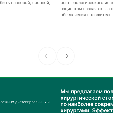
быть плановой, срочной,
ю снимка. Некоторым
рентгенологического ис
пациентов с пораженным
 курс антибиотиков, для
пациентам назначают за 
причиной зубных кист явл
и.
обеспечения положительн
качественно или недоста
корневые каналы.
Мы предлагаем пол
хирургической сто
сложных дистопированных и
по наиболее совр
хирургами. Эффект