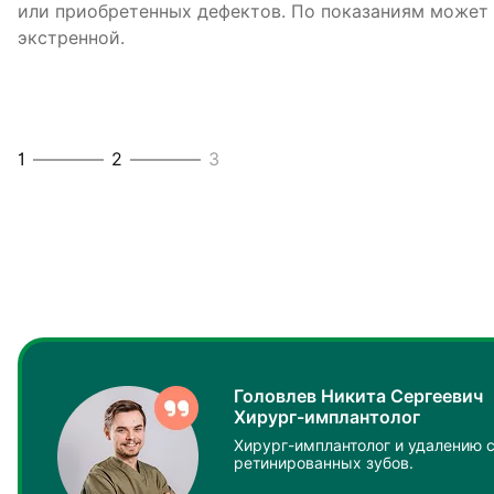
или приобретенных дефектов. По показаниям может 
рентгенологического исследования десен с помощь
экстренной.
пациентам назначают за несколько дней до операции
обеспечения положительного результата манипуляци
1
1
2
2
3
3
Головлев Никита Сергеевич
Хирург-имплантолог
Хирург-имплантолог и удалению 
ретинированных зубов.