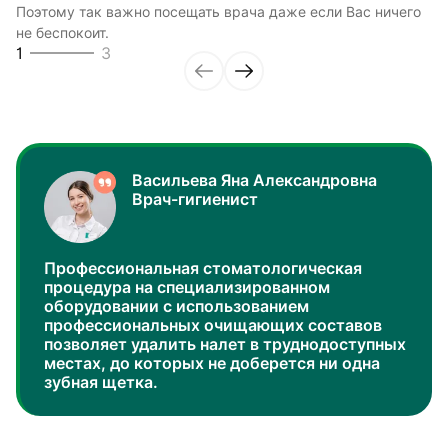
2
3
Поэтому так важно посещать врача даже если Вас ничего
быстро, но и безболезненно.
3
3
не беспокоит.
1
3
Васильева Яна Александровна
Врач-гигиенист
Профессиональная стоматологическая
процедура на специализированном
оборудовании с использованием
профессиональных очищающих составов
позволяет удалить налет в труднодоступных
местах, до которых не доберется ни одна
зубная щетка.