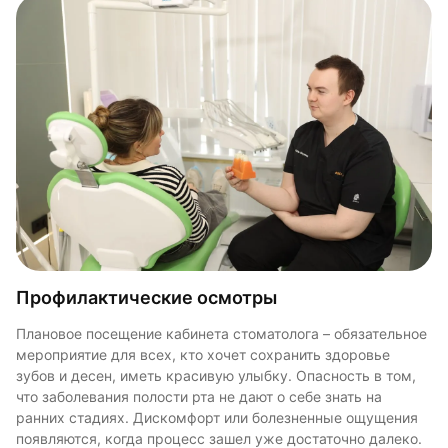
Гигиенические процедуры
Поскольку плотный налет и зубной камень провоцируют
Профилактические осмотры
Лечение зубов и десен
серьезные заболевания полости рта, важность этой
процедуры неоспорима. Кроме того, после
Плановое посещение кабинета стоматолога – обязательное
В рамках терапевтической стоматологии проводится не
профессиональной чистки зубов, эмаль становится белее.
мероприятие для всех, кто хочет сохранить здоровье
только лечение кариеса, пульпита, периодонтита, но и
Гигиенические процедуры в нашей клинике - это
зубов и десен, иметь красивую улыбку. Опасность в том,
различные работы реставрационного характера, для того
аппаратная чистка, покрытие защитными эмалями и
что заболевания полости рта не дают о себе знать на
чтобы вернуть зубу прежний вид. Современное
другие процедуры, направленные на поддержание
ранних стадиях. Дискомфорт или болезненные ощущения
оборудование дает возможность избавляться от
нормального состояния зубов.
появляются, когда процесс зашел уже достаточно далеко.
множества заболеваний ротовой полости не только