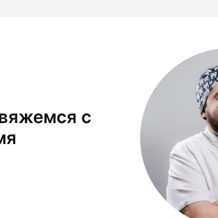
свяжемся с
мя