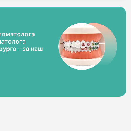
томатолога
матолога
урга – за наш