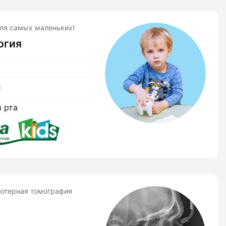
для самых маленьких!
огия
й
и рта
ьютерная томография