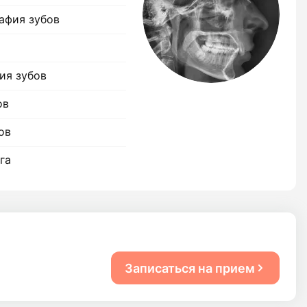
афия зубов
ия зубов
ов
ов
га
Записаться на прием