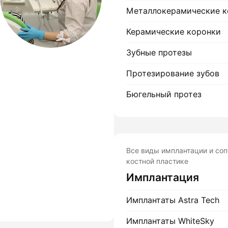
лости рта
Металлокерамические к
ция
Керамические коронки
Зубные протезы
ка
Протезирование зубов
Бюгельный протез
Все виды имплантации и со
костной пластике
Имплантация
Имплантаты Astra Tech
Имплантаты WhiteSky