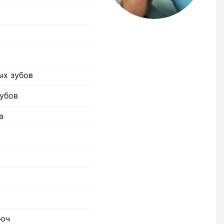
ых зубов
убов
а
люч