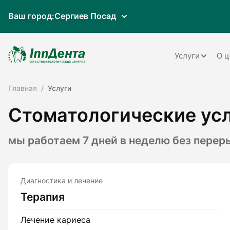
Ваш город:
Сергиев Посад
Услуги
О ц
Главная
Услуги
Терапия
Стоматологические усл
Ортопедия
Имплантац
мы работаем 7 дней в неделю без пере
Ортодонти
Пародонто
Диагностика и лечение
Терапия
Хирургия
Детская ст
Лечение кариеса