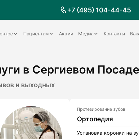
+7 (495) 104-44-45
ентре
Пациентам
Акции
Медиа
Контакты
Вак
Документы
Заболевания
Галерея
уги в Сергиевом Посад
Наши специалисты
Запрос справки на налоговый
Видео
вычет
Наше оборудование
Видеоотзывы
ия
рывов и выходных
Правила для пациентов
Отзывы
Статьи
я
Обратная связь
Наши работы
логия
Протезирование зубов
Ортопедия
оматология
Установка коронки на зу