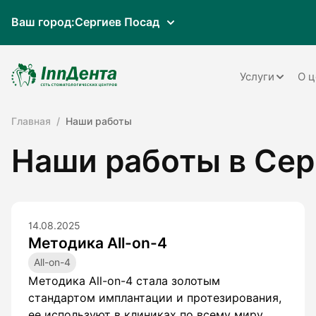
Ваш город:
Сергиев Посад
Услуги
О ц
Главная
Наши работы
Терапия
Наши работы в Се
Ортопедия
Имплантац
Ортодонти
14.08.2025
Методика All-on-4
Пародонто
All-on-4
Хирургия
Методика All-on-4 стала золотым
стандартом имплантации и протезирования,
Детская ст
ее используют в клиниках по всему миру.