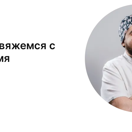
свяжемся с
мя