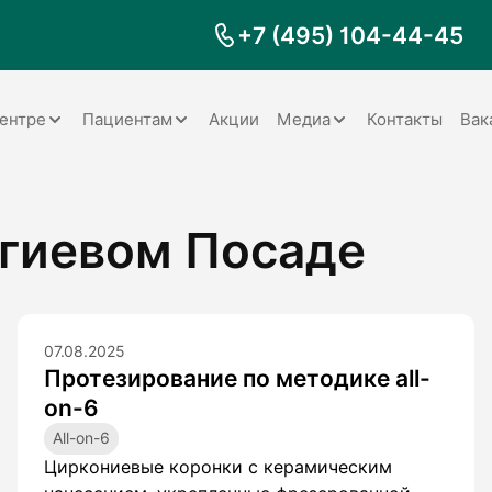
+7 (495) 104-44-45
ентре
Пациентам
Акции
Медиа
Контакты
Вак
Документы
Заболевания
Галерея
ргиевом Посаде
Наши специалисты
Запрос справки на налоговый
Видео
вычет
Наше оборудование
Видеоотзывы
ия
Правила для пациентов
Отзывы
Статьи
я
07.08.2025
Обратная связь
Наши работы
Протезирование по методике all-
логия
on-6
All-on-6
Циркониевые коронки с керамическим
оматология