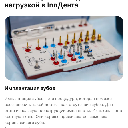
нагрузкой в InnДента
Имплантация зубов
Имплантация зубов – это процедура, которая поможет
Современные материалы
Внимание и диагностика
восстановить такой дефект, как отсутствие зубов. Для
этого используют конструкции имплантаты. Их вживляют в
Теперь не нужно обтачивать соседние зубы, чтобы
Мы уделяем большое внимание подготовке пациента,
костную ткань. Они хорошо приживаются, заменяют
поставить мост и даже при полной адентии возможно
потому уже после первичной конструкции вы сможете
корень живого зуба.
применение несъемных конструкций, которые будут
пройти все необходимые диагностические процедуры, что