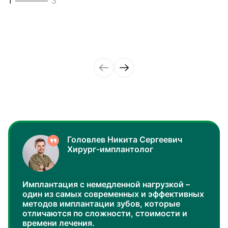
1
3
фиксироваться на имплантах. Несмотря на сложность
сводит к нулю риски развития негативных последствий.
операции использование современных материалов и
Записаться на консультацию к имплантологу вы можете в
точное соблюдение европейских протоколов дает нам
любой день в одну из наших клиник.
3
3
право гарантировать сто процентную приживаемость
штифтов.
2
3
Головлев Никита Сергеевич
Хирург-имплантолог
Имплантация с немедленной нагрузкой –
один из самых современных и эффективных
методов имплантации зубов, которые
отличаются по сложности, стоимости и
времени лечения.