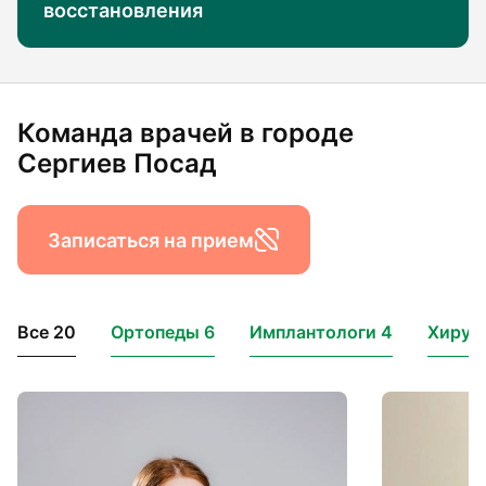
восстановления
Команда врачей в городе
Сергиев Посад
Записаться на прием
Все 20
Ортопеды 6
Имплантологи 4
Хирург