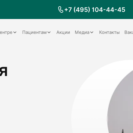
+7 (495) 104-44-45
ентре
Пациентам
Акции
Медиа
Контакты
Вак
Документы
Заболевания
Галерея
я
Наши специалисты
Запрос справки на налоговый
Видео
вычет
Наше оборудование
Видеоотзывы
ия
Правила для пациентов
Отзывы
Статьи
я
Обратная связь
Наши работы
логия
оматология