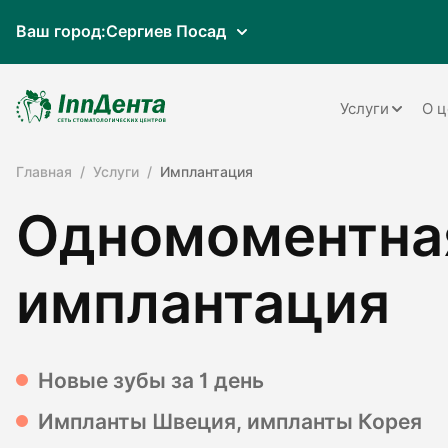
Ваш город:
Сергиев Посад
Услуги
О ц
Главная
Услуги
Имплантация
Терапия
Одномоментна
Ортопедия
Имплантац
имплантация
Ортодонти
Пародонто
Новые зубы за 1 день
Хирургия
Импланты Швеция, импланты Корея
Детская ст