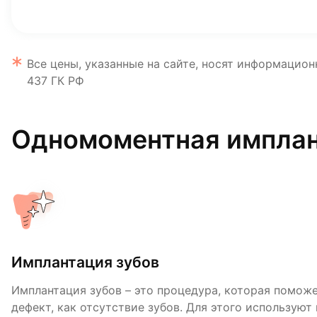
Все цены, указанные на сайте, носят информацион
437 ГК РФ
Одномоментная имплан
Имплантация зубов
Современные материалы
Внимание и диагностика
Имплантация зубов – это процедура, которая помож
Теперь не нужно обтачивать соседние зубы, чтобы п
Мы уделяем большое внимание подготовке пациента,
дефект, как отсутствие зубов. Для этого используют
полной адентии возможно применение несъемных ко
первичной конструкции вы сможете пройти все нео