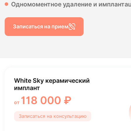
Одномоментное удаление и импланта
Гигиена по
Консульта
Записаться на прием
Диагности
White Sky керамический
имплант
118 000 ₽
от
Записаться на консультацию