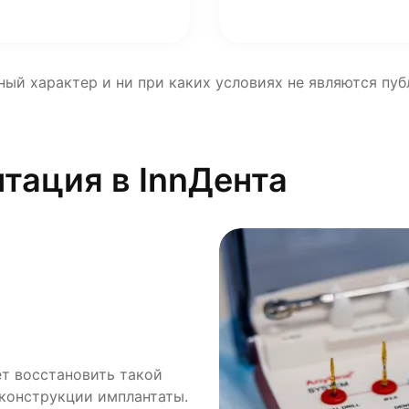
ный характер и ни при каких условиях не являются пу
тация в InnДента
ет восстановить такой
оставить мост и даже при
 потому уже после
 конструкции имплантаты.
нструкций, которые
бходимые