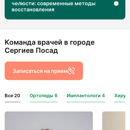
челюсти: современные методы
восстановления
Команда врачей в городе
Сергиев Посад
Записаться на прием
Все 20
Ортопеды 6
Имплантологи 4
Хирург