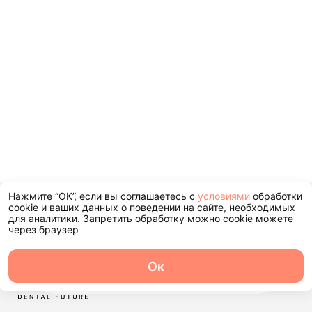
Нажмите “ОК”, если вы соглашаетесь с
условиями
обработки
+7 (495) 104-44-45
cookie и ваших данных о поведении на сайте, необходимых
для аналитики. Запретить обработку можно cookie можете
через браузер
Ок
О центре
Команда
Записаться
Услуги
Контакты