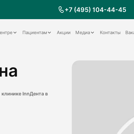
+7 (495) 104-44-45
ентре
Пациентам
Акции
Медиа
Контакты
Вак
Документы
Заболевания
Галерея
на
Наши специалисты
Запрос справки на налоговый
Видео
вычет
Наше оборудование
Видеоотзывы
ия
Правила для пациентов
Отзывы
Статьи
я
 клинике InnДента в
Обратная связь
Наши работы
логия
оматология