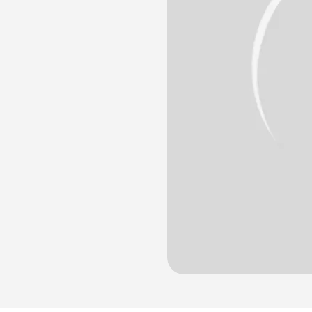
лости рта
ция
ка