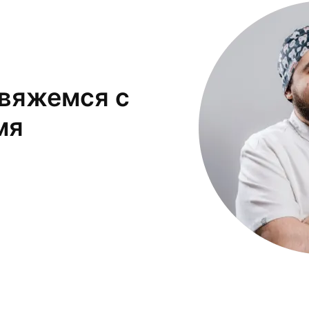
свяжемся с
мя