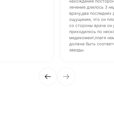
нахождение посторон
лечение длилось 3 н
врачу,два последних
ощущение, что он пл
со стороны врача он 
приходилось по неско
медикомент,платя не
должна быть соответ
звезды.