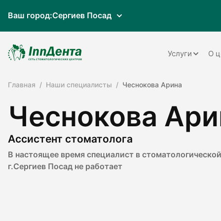
Ваш город:
Сергиев Посад
Услуги
О ц
Главная
Наши специалисты
Чеснокова Арина
Терапия
Чеснокова Ари
Ортопедия
Имплантац
Ассистент стоматолога
Ортодонти
В настоящее время специалист в стоматологической
г.Сергиев Посад не работает
Пародонто
Хирургия
Детская ст