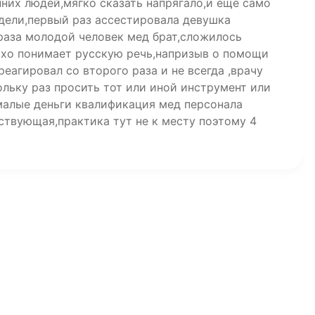
них людей,мягко сказать напрягало,и ещё само
едели,первый раз ассестировала девушка
 раза молодой человек мед брат,сложилось
охо понимает русскую речь,напризыв о помощи
реагировал со второго раза и не всегда ,врачу
льку раз просить тот или иной инструмент или
малые деньги квалификация мед персонала
ствующая,практика тут не к месту поэтому 4