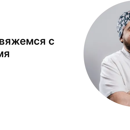
свяжемся с
мя