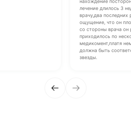
нахождение посторон
лечение длилось 3 н
врачу,два последних
ощущение, что он пл
со стороны врача он 
приходилось по неско
медикомент,платя не
должна быть соответ
звезды.