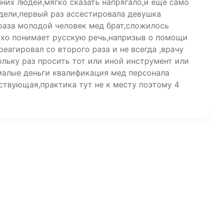
них людей,мягко сказать напрягало,и ещё само
едели,первый раз ассестировала девушка
 раза молодой человек мед брат,сложилось
охо понимает русскую речь,напризыв о помощи
реагировал со второго раза и не всегда ,врачу
льку раз просить тот или иной инструмент или
малые деньги квалификация мед персонала
ствующая,практика тут не к месту поэтому 4