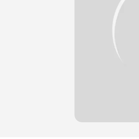
лости рта
ция
ка