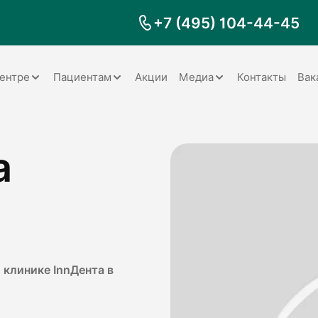
+7 (495) 104-44-45
ентре
Пациентам
Акции
Медиа
Контакты
Вак
Документы
Заболевания
Галерея
а
Наши специалисты
Запрос справки на налоговый
Видео
вычет
Наше оборудование
Видеоотзывы
ия
Правила для пациентов
Отзывы
Статьи
я
Обратная связь
Наши работы
логия
 клинике InnДента в
оматология