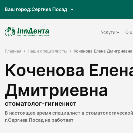
Ваш город:
Сергиев Посад
Услуги
О ц
Главная
Наши специалисты
Коченова Елена Дмитриевна
Терапия
Коченова Елен
Ортопедия
Имплантац
Дмитриевна
Ортодонти
Пародонто
стоматолог-гигиенист
В настоящее время специалист в стоматологической
Хирургия
г.Сергиев Посад не работает
Детская ст