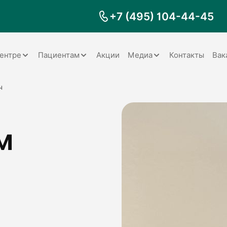
+7 (495) 104-44-45
ентре
Пациентам
Акции
Медиа
Контакты
Вак
Документы
Заболевания
Галерея
ч
Наши специалисты
Запрос справки на налоговый
Видео
вычет
м
Наше оборудование
Видеоотзывы
ия
Правила для пациентов
Отзывы
Статьи
я
Обратная связь
Наши работы
логия
оматология