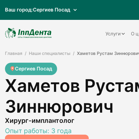
Ваш город:
Сергиев Посад
Услуги
О ц
Главная
Наши специалисты
Хаметов Рустам Зиннюрови
Терапия
Ортопедия
Сергиев Посад
Хаметов Руста
Имплантац
Ортодонти
Зиннюрович
Пародонто
Хирургия
Хирург-имплантолог
Опыт работы: 3 года
Детская ст