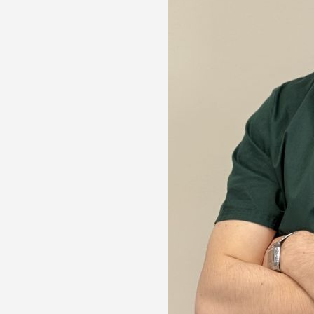
лости рта
ция
ка