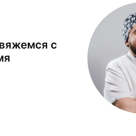
свяжемся с
мя