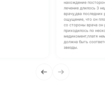
нахождение посторон
лечение длилось 3 н
врачу,два последних
ощущение, что он пл
со стороны врача он 
приходилось по неско
медикомент,платя не
должна быть соответ
звезды.