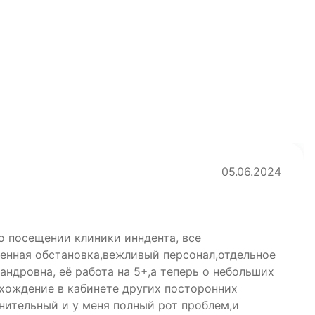
05.06.2024
о посещении клиники инндента, все
енная обстановка,вежливый персонал,отдельное
ндровна, её работа на 5+,а теперь о небольших
 хождение в кабинете других посторонних
нительный и у меня полный рот проблем,и