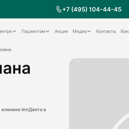
+7 (495) 104-44-45
ентре
Пациентам
Акции
Медиа
Контакты
Вак
Документы
Заболевания
Галерея
ровна
лана
Наши специалисты
Запрос справки на налоговый
Видео
вычет
Наше оборудование
Видеоотзывы
ия
Правила для пациентов
Отзывы
Статьи
я
Обратная связь
Наши работы
логия
 клинике InnДента в
оматология