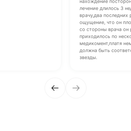
нахождение посторон
лечение длилось 3 н
врачу,два последних
ощущение, что он пл
со стороны врача он 
приходилось по неско
медикомент,платя не
должна быть соответ
звезды.