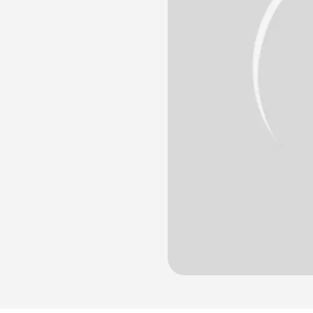
лости рта
ция
ка