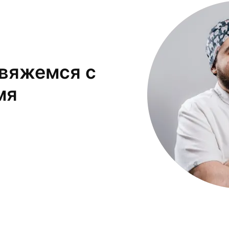
свяжемся с
мя