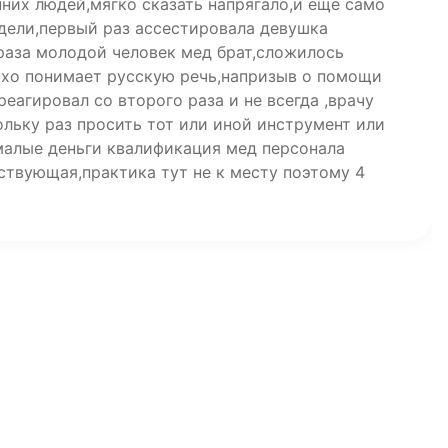
них людей,мягко сказать напрягало,и ещё само
едели,первый раз ассестировала девушка
 раза молодой человек мед брат,сложилось
охо понимает русскую речь,напризыв о помощи
реагировал со второго раза и не всегда ,врачу
льку раз просить тот или иной инструмент или
малые деньги квалификация мед персонала
ствующая,практика тут не к месту поэтому 4