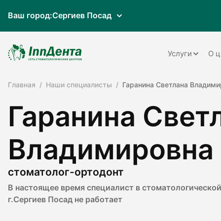
Ваш город:
Сергиев Посад
Услуги
О ц
Главная
Наши специалисты
Гаранина Светлана Владими
Терапия
Гаранина Свет
Ортопедия
Имплантац
Владимировна
Ортодонти
Пародонто
стоматолог-ортодонт
В настоящее время специалист в стоматологической
Хирургия
г.Сергиев Посад не работает
Детская ст