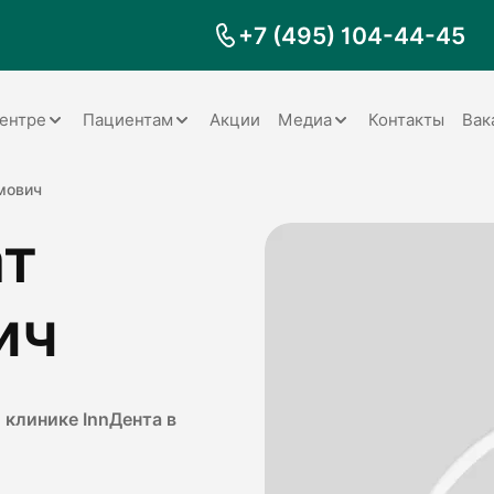
+7 (495) 104-44-45
ентре
Пациентам
Акции
Медиа
Контакты
Вак
Документы
Заболевания
Галерея
мович
ат
Наши специалисты
Запрос справки на налоговый
Видео
вычет
Наше оборудование
Видеоотзывы
ия
Правила для пациентов
ич
Отзывы
Статьи
я
Обратная связь
Наши работы
логия
 клинике InnДента в
оматология