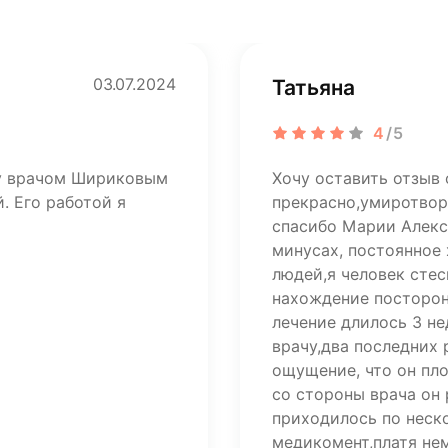
03.07.2024
Татьяна
4
/5
ту врачом Шириковым
Хочу оставить отзыв 
. Его работой я
прекрасно,умиротвор
спасибо Марии Алекса
минусах, постоянное
людей,я человек стес
нахождение посторон
лечение длилось 3 н
врачу,два последних
ощущение, что он пл
со стороны врача он 
приходилось по неско
медикомент,платя не