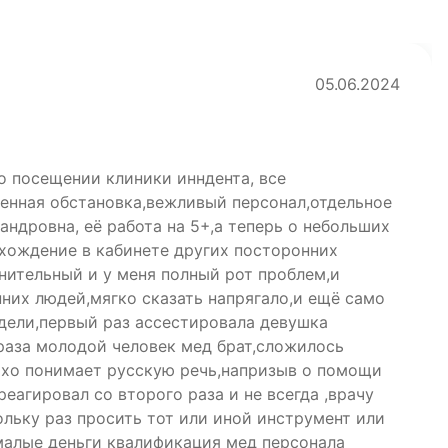
05.06.2024
о посещении клиники инндента, все
енная обстановка,вежливый персонал,отдельное
ндровна, её работа на 5+,а теперь о небольших
 хождение в кабинете других посторонних
нительный и у меня полный рот проблем,и
них людей,мягко сказать напрягало,и ещё само
едели,первый раз ассестировала девушка
 раза молодой человек мед брат,сложилось
охо понимает русскую речь,напризыв о помощи
реагировал со второго раза и не всегда ,врачу
льку раз просить тот или иной инструмент или
малые деньги квалификация мед персонала