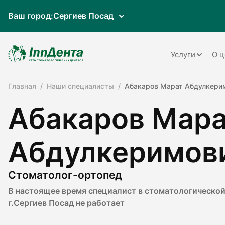
Ваш город:
Сергиев Посад
Услуги
О ц
Главная
Наши специалисты
Абакаров Марат Абдулкери
Терапия
Абакаров Мар
Ортопедия
Имплантац
Абдулкеримов
Ортодонти
Пародонто
Стоматолог-ортопед
В настоящее время специалист в стоматологической
Хирургия
г.Сергиев Посад не работает
Детская ст