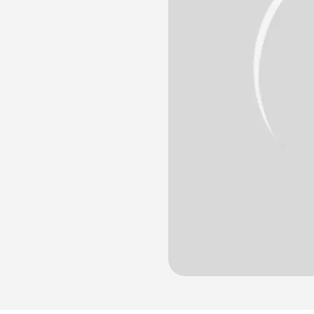
лости рта
ция
ка