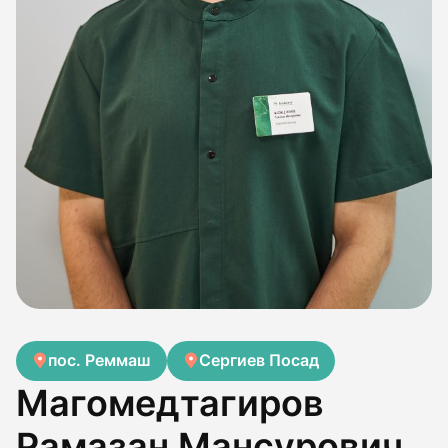
пос. Реммаш
Сергиев Посад
Магомедтагиров
Рамазан Мансурович