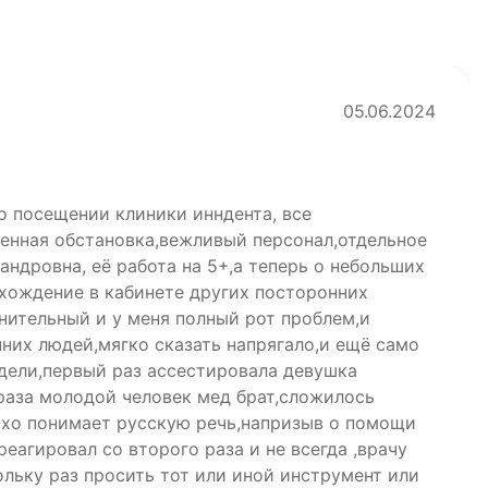
05.06.2024
о посещении клиники инндента, все
енная обстановка,вежливый персонал,отдельное
ндровна, её работа на 5+,а теперь о небольших
 хождение в кабинете других посторонних
нительный и у меня полный рот проблем,и
них людей,мягко сказать напрягало,и ещё само
едели,первый раз ассестировала девушка
 раза молодой человек мед брат,сложилось
охо понимает русскую речь,напризыв о помощи
реагировал со второго раза и не всегда ,врачу
льку раз просить тот или иной инструмент или