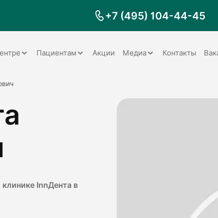
+7 (495) 104-44-45
ентре
Пациентам
Акции
Медиа
Контакты
Вак
Документы
Заболевания
Галерея
ович
та
Наши специалисты
Запрос справки на налоговый
Видео
вычет
Наше оборудование
Видеоотзывы
ия
Правила для пациентов
ч
Отзывы
Статьи
я
Обратная связь
Наши работы
логия
 клинике InnДента в
оматология