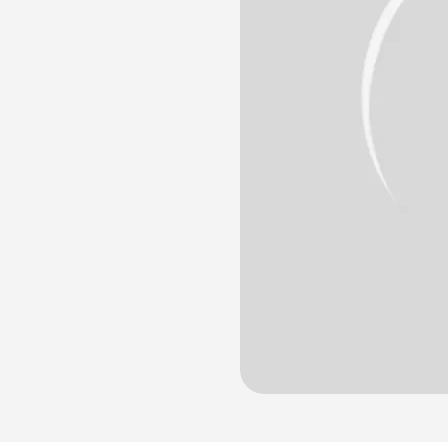
лости рта
ция
ка