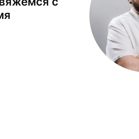
свяжемся с
мя