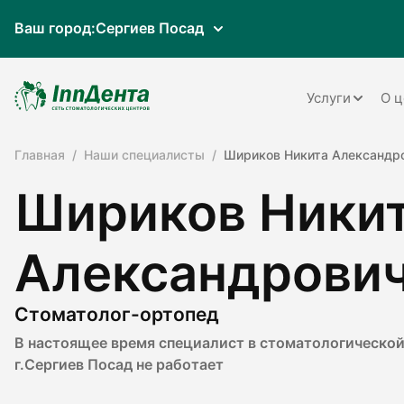
Ваш город:
Сергиев Посад
Услуги
О ц
Главная
Наши специалисты
Шириков Никита Александр
Терапия
Шириков Ники
Ортопедия
Имплантац
Александрови
Ортодонти
Пародонто
Стоматолог-ортопед
В настоящее время специалист в стоматологической
Хирургия
г.Сергиев Посад не работает
Детская ст