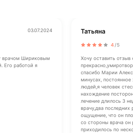
03.07.2024
Татьяна
4
/5
ту врачом Шириковым
Хочу оставить отзыв 
. Его работой я
прекрасно,умиротвор
спасибо Марии Алекса
минусах, постоянное
людей,я человек стес
нахождение посторон
лечение длилось 3 н
врачу,два последних
ощущение, что он пл
со стороны врача он 
приходилось по неско