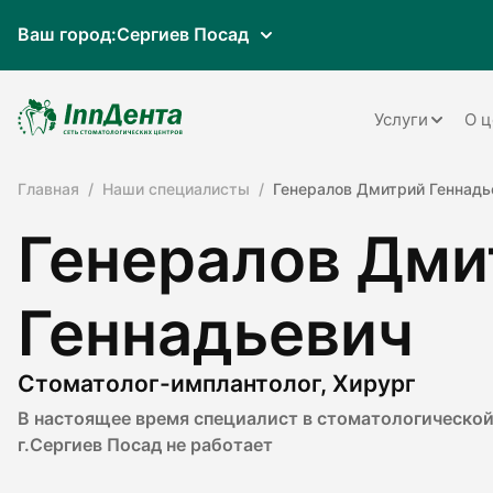
Ваш город:
Сергиев Посад
Услуги
О ц
Главная
Наши специалисты
Генералов Дмитрий Геннадь
Терапия
Генералов Дми
Ортопедия
Имплантац
Геннадьевич
Ортодонти
Пародонто
Стоматолог-имплантолог, Хирург
В настоящее время специалист в стоматологической
Хирургия
г.Сергиев Посад не работает
Детская ст