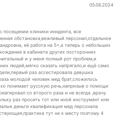
05.06.2024
о посещении клиники инндента, все
енная обстановка,вежливый персонал,отдельное
ндровна, её работа на 5+,а теперь о небольших
 хождение в кабинете других посторонних
нительный и у меня полный рот проблем,и
них людей,мягко сказать напрягало,и ещё само
едели,первый раз ассестировала девушка
 раза молодой человек мед брат,сложилось
охо понимает русскую речь,напризыв о помощи
реагировал со второго раза и не всегда ,врачу
льку раз просить тот или иной инструмент или
малые деньги квалификация мед персонала
ствующая,практика тут не к месту поэтому 4