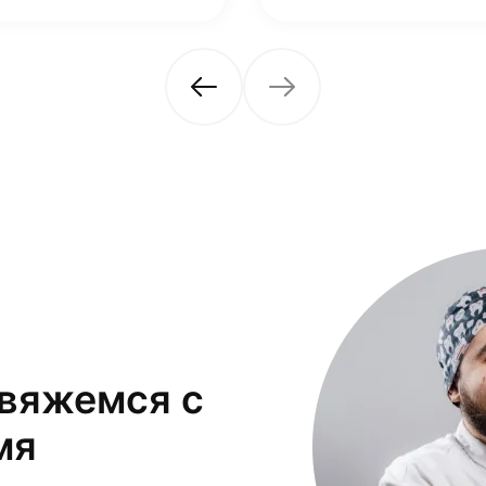
свяжемся с
мя