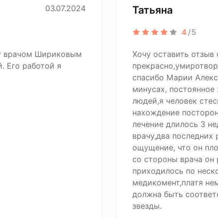
03.07.2024
Татьяна
4
/5
ту врачом Шириковым
Хочу оставить отзыв 
. Его работой я
прекрасно,умиротвор
спасибо Марии Алекса
минусах, постоянное
людей,я человек стес
нахождение посторон
лечение длилось 3 н
врачу,два последних
ощущение, что он пл
со стороны врача он 
приходилось по неско
медикомент,платя не
должна быть соответ
звезды.