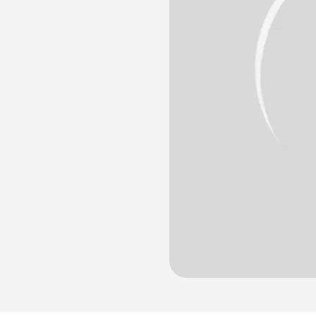
лости рта
ция
ка