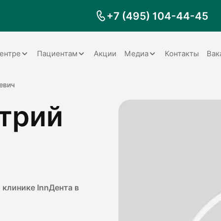
+7 (495) 104-44-45
ентре
Пациентам
Акции
Медиа
Контакты
Вак
Документы
Заболевания
Галерея
евич
трий
Наши специалисты
Запрос справки на налоговый
Видео
вычет
Наше оборудование
Видеоотзывы
ия
Правила для пациентов
Отзывы
Статьи
я
Обратная связь
Наши работы
логия
 клинике InnДента в
оматология