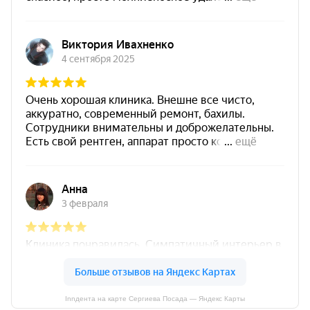
Innдента на карте Сергиева Посада — Яндекс Карты