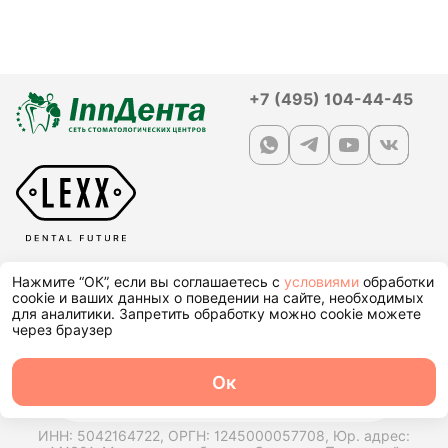
+7 (495) 104-44-45
Нажмите “ОК”, если вы соглашаетесь с
условиями
обработки
cookie и ваших данных о поведении на сайте, необходимых
© 2026, InnDenta. Сеть стоматологических центров |
для аналитики. Запретить обработку можно cookie можете
Политика в области обработки персональных данных
через браузер
Все права защищены.
Ок
Лицензия на осуществление медицинской деятельности
О центре
Команда
Записаться
Услуги
Контакты
Л041-01162-50/04981862
ИНН: 5042164722,
ОРГН: 1245000057708,
Юр. адрес: