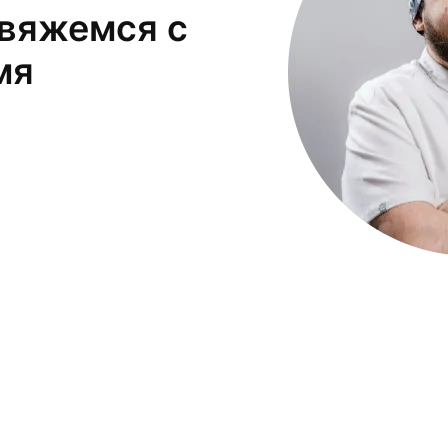
свяжемся с
мя