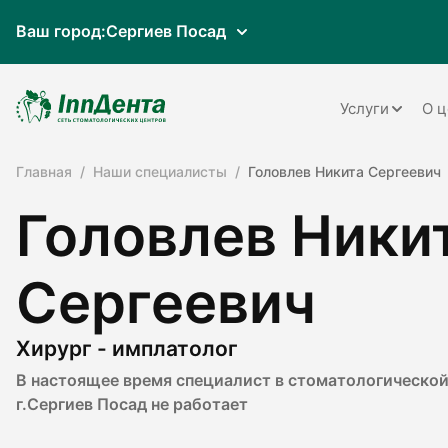
Ваш город:
Сергиев Посад
Услуги
О ц
Главная
Наши специалисты
Головлев Никита Сергеевич
Терапия
Головлев Ники
Ортопедия
Имплантац
Сергеевич
Ортодонти
Пародонто
Хирург - имплатолог
В настоящее время специалист в стоматологической
Хирургия
г.Сергиев Посад не работает
Детская ст