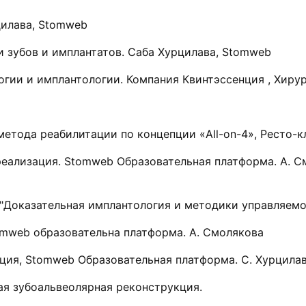
цилава, Stomweb
ти зубов и имплантатов. Саба Хурцилава, Stomweb
гии и имплантологии. Компания Квинтэссенция , Хирур
метода реабилитации по концепции «All-on-4», Ресто-к
 реализация. Stomweb Образовательная платформа. А. 
есс "Доказательная имплантология и методики управляем
tomweb образовательна платформа. А. Смолякова
ация, Stomweb Образовательная платформа. С. Хурцила
ная зубоальвеолярная реконструкция.