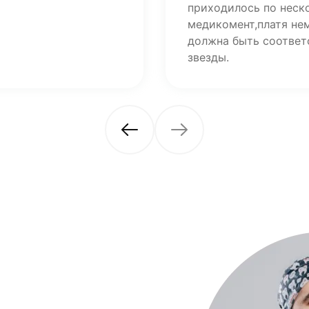
приходилось по неско
медикомент,платя не
должна быть соответ
звезды.