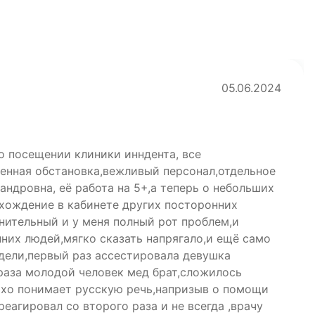
05.06.2024
о посещении клиники инндента, все
енная обстановка,вежливый персонал,отдельное
ндровна, её работа на 5+,а теперь о небольших
 хождение в кабинете других посторонних
нительный и у меня полный рот проблем,и
них людей,мягко сказать напрягало,и ещё само
едели,первый раз ассестировала девушка
 раза молодой человек мед брат,сложилось
охо понимает русскую речь,напризыв о помощи
реагировал со второго раза и не всегда ,врачу