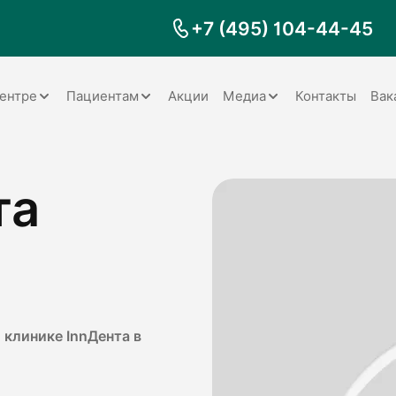
+7 (495) 104-44-45
ентре
Пациентам
Акции
Медиа
Контакты
Вак
Документы
Заболевания
Галерея
та
Наши специалисты
Запрос справки на налоговый
Видео
вычет
Наше оборудование
Видеоотзывы
ия
Правила для пациентов
Отзывы
Статьи
я
Обратная связь
Наши работы
логия
 клинике InnДента в
оматология