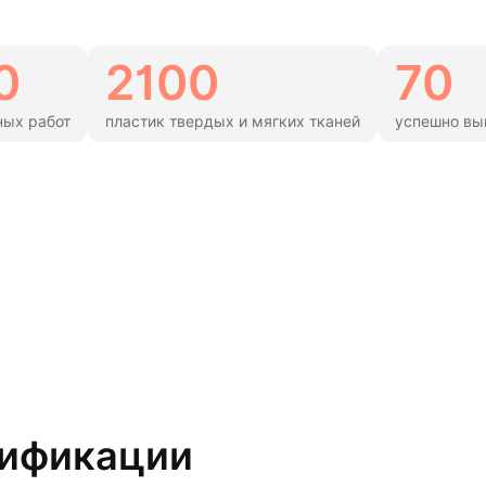
0
2100
70
ных работ
пластик твердых и мягких тканей
успешно вып
лификации