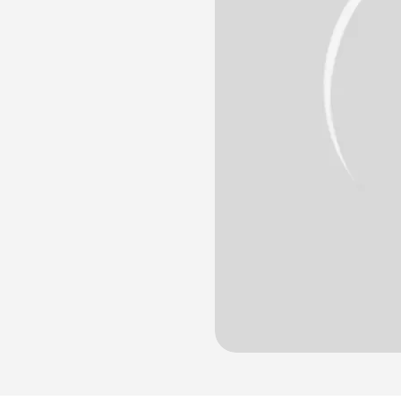
лости рта
ция
ка