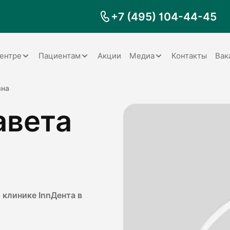
+7 (495) 104-44-45
ентре
Пациентам
Акции
Медиа
Контакты
Вак
Документы
Заболевания
Галерея
вна
авета
Наши специалисты
Запрос справки на налоговый
Видео
вычет
Наше оборудование
Видеоотзывы
ия
Правила для пациентов
Отзывы
Статьи
я
Обратная связь
Наши работы
логия
 клинике InnДента в
оматология