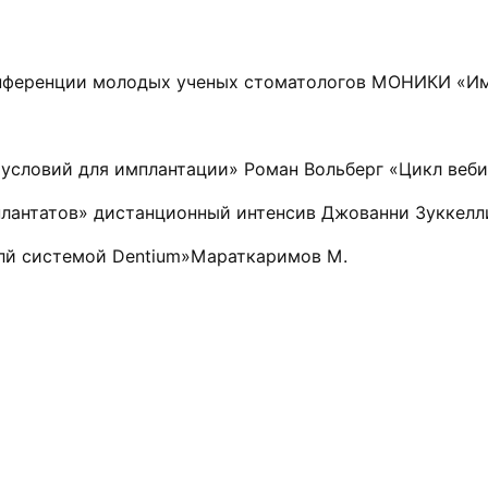
конференции молодых ученых стоматологов МОНИКИ «Им
условий для имплантации» Роман Вольберг «Цикл веб
мплантатов» дистанционный интенсив Джованни Зуккелл
нлй системой Dentium»Мараткаримов М.