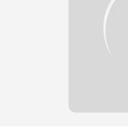
лости рта
ция
ка