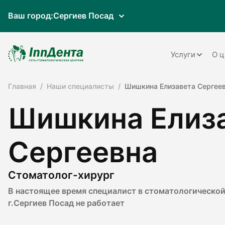
Ваш город:
Сергиев Посад
Услуги
О ц
Главная
Наши специалисты
Шишкина Елизавета Сергее
Терапия
Шишкина Елиз
Ортопедия
Имплантац
Сергеевна
Ортодонти
Пародонто
Стоматолог-хирург
В настоящее время специалист в стоматологической
Хирургия
г.Сергиев Посад не работает
Детская ст