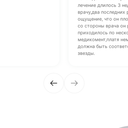
лечение длилось 3 н
врачу,два последних
ощущение, что он пл
со стороны врача он 
приходилось по неско
медикомент,платя не
должна быть соответ
звезды.