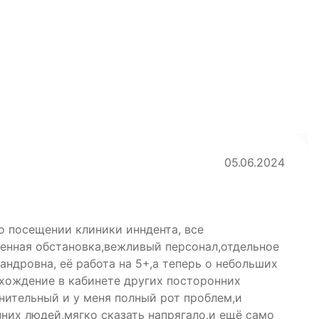
05.06.2024
о посещении клиники инндента, все
енная обстановка,вежливый персонал,отдельное
ндровна, её работа на 5+,а теперь о небольших
 хождение в кабинете других посторонних
нительный и у меня полный рот проблем,и
них людей,мягко сказать напрягало,и ещё само