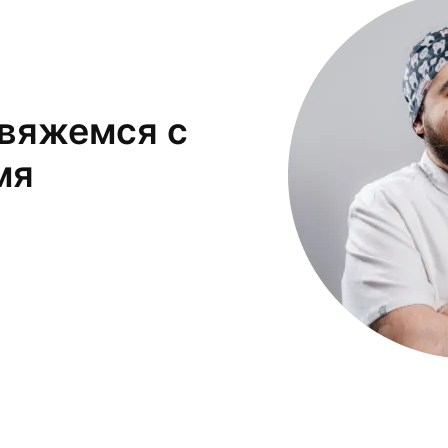
свяжемся с
мя