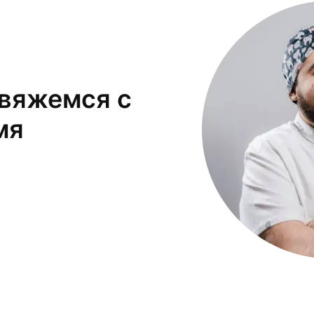
свяжемся с
мя