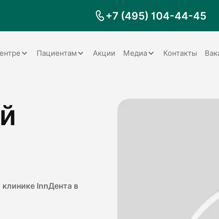
+7 (495) 104-44-45
ентре
Пациентам
Акции
Медиа
Контакты
Вак
Документы
Заболевания
Галерея
й
Наши специалисты
Запрос справки на налоговый
Видео
вычет
Наше оборудование
Видеоотзывы
ия
Правила для пациентов
Отзывы
Статьи
я
Обратная связь
Наши работы
логия
 клинике InnДента в
оматология