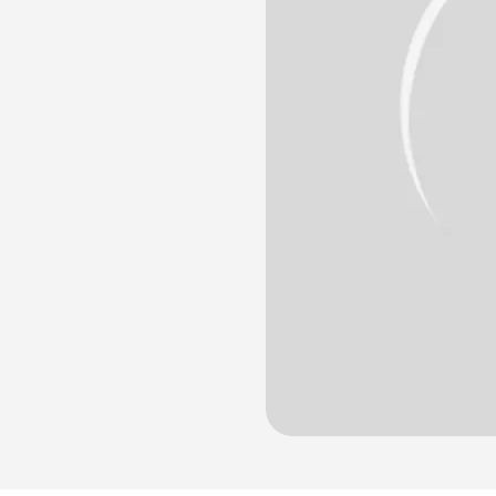
лости рта
ция
ка