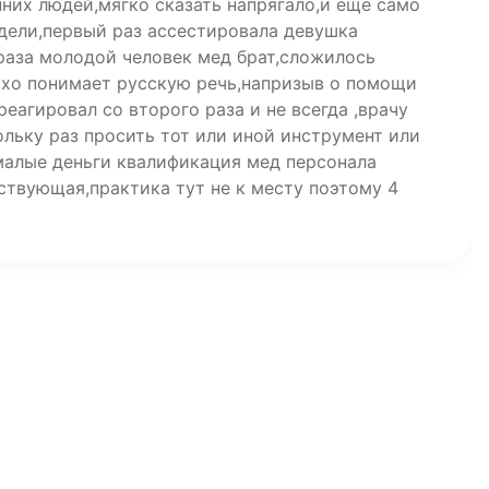
них людей,мягко сказать напрягало,и ещё само
едели,первый раз ассестировала девушка
 раза молодой человек мед брат,сложилось
охо понимает русскую речь,напризыв о помощи
реагировал со второго раза и не всегда ,врачу
льку раз просить тот или иной инструмент или
малые деньги квалификация мед персонала
ствующая,практика тут не к месту поэтому 4