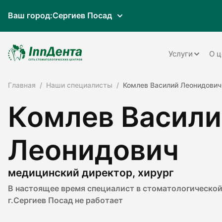
Ваш город:
Сергиев Посад
Услуги
О ц
Главная
Наши специалисты
Комлев Василий Леонидович
Терапия
Комлев Васили
Ортопедия
Имплантац
Леонидович
Ортодонти
Пародонто
медицинский директор, хирург
В настоящее время специалист в стоматологической
Хирургия
г.Сергиев Посад не работает
Детская ст