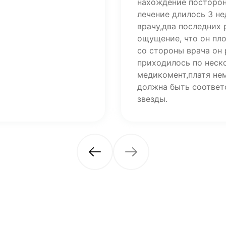
нахождение посторон
лечение длилось 3 н
врачу,два последних
ощущение, что он пл
со стороны врача он 
приходилось по неско
медикомент,платя не
должна быть соответ
звезды.