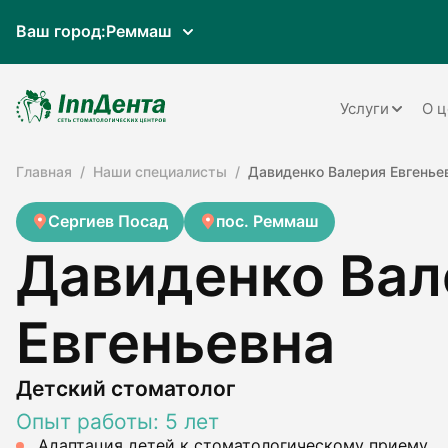
Ваш город:
Реммаш
Услуги
О ц
Главная
Наши специалисты
Давиденко Валерия Евгенье
Терапия
Ортопедия
Сергиев Посад
пос. Реммаш
Давиденко Вал
Имплантац
Ортодонти
Евгеньевна
Пародонто
Хирургия
Детский стоматолог
Опыт работы: 5 лет
Детская ст
Адаптация детей к стоматологическому приему.