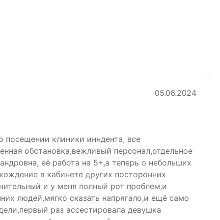
05.06.2024
о посещении клиники инндента, все
енная обстановка,вежливый персонал,отдельное
ндровна, её работа на 5+,а теперь о небольших
 хождение в кабинете других посторонних
нительный и у меня полный рот проблем,и
них людей,мягко сказать напрягало,и ещё само
едели,первый раз ассестировала девушка