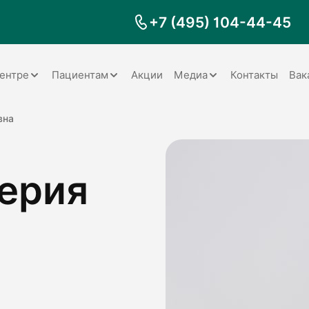
+7 (495) 104-44-45
ентре
Пациентам
Акции
Медиа
Контакты
Вак
Документы
Заболевания
Галерея
вна
Наши специалисты
Запрос справки на налоговый
Видео
вычет
ерия
Наше оборудование
Видеоотзывы
ия
Правила для пациентов
Отзывы
Статьи
я
Обратная связь
Наши работы
логия
оматология