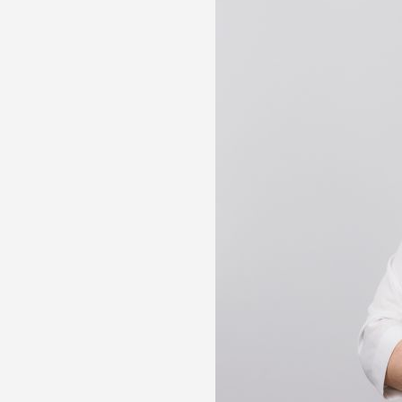
лости рта
ция
ка