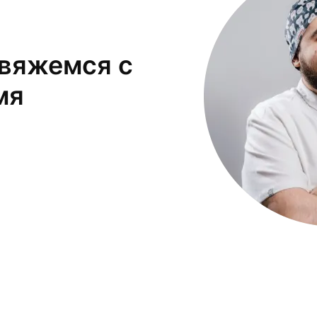
свяжемся с
мя