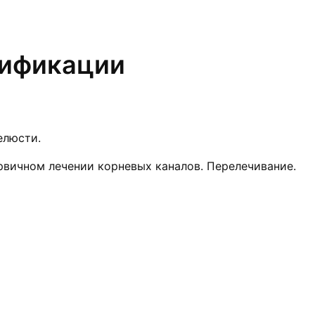
лификации
елюсти.
ервичном лечении корневых каналов. Перелечивание.