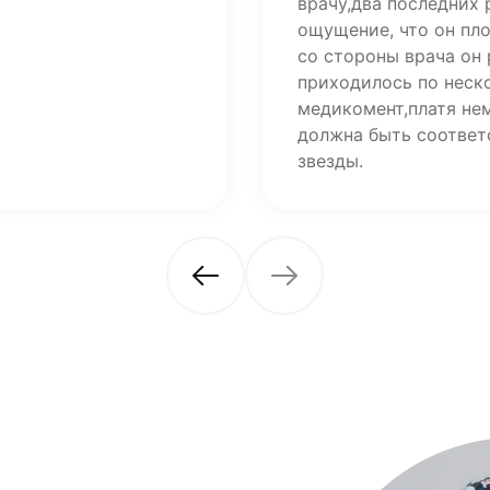
врачу,два последних
ощущение, что он пл
со стороны врача он 
приходилось по неско
медикомент,платя не
должна быть соответ
звезды.