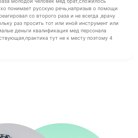
 раза молодой человек мед брат,сложилось
охо понимает русскую речь,напризыв о помощи
реагировал со второго раза и не всегда ,врачу
льку раз просить тот или иной инструмент или
малые деньги квалификация мед персонала
ствующая,практика тут не к месту поэтому 4