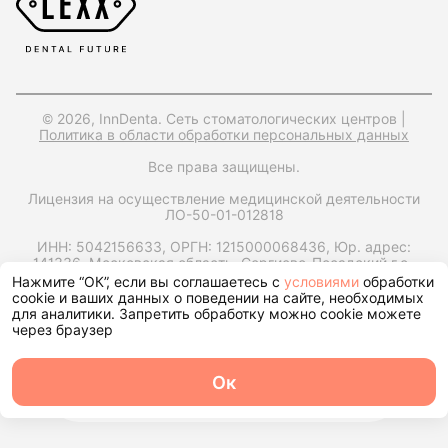
© 2026, InnDenta. Сеть стоматологических центров |
Политика в области обработки персональных данных
Все права защищены.
Лицензия на осуществление медицинской деятельности
ЛО-50-01-012818
ИНН: 5042156633,
ОРГН: 1215000068436,
Юр. адрес:
141336, Московская область, Сергиево-Посадский г.о.,
посёлок Реммаш, улица Спортивная, дом 3, офис 1
Нажмите “ОК”, если вы соглашаетесь с
условиями
обработки
cookie и ваших данных о поведении на сайте, необходимых
Запрос справки на налоговый вычет
для аналитики. Запретить обработку можно cookie можете
через браузер
Ок
О центре
Команда
Записаться
Услуги
Контакты