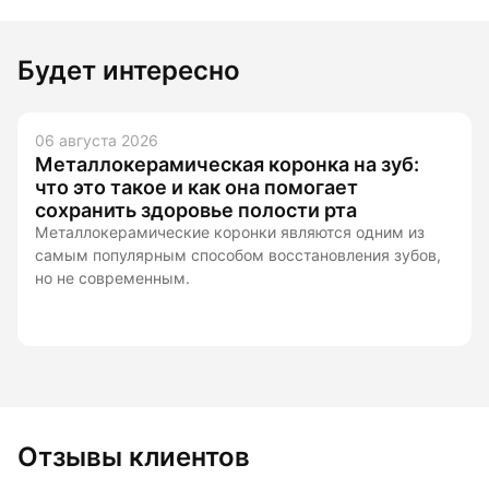
Будет интересно
 августа 2026
06
еталлокерамическая коронка на зуб:
К
то это такое и как она помогает
охранить здоровье полости рта
таллокерамические коронки являются одним из
мым популярным способом восстановления зубов,
 не современным.
Отзывы клиентов