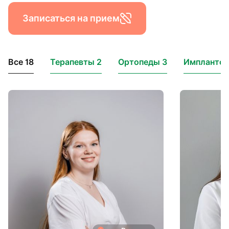
Записаться на прием
Все 18
Терапевты 2
Ортопеды 3
Имплантол