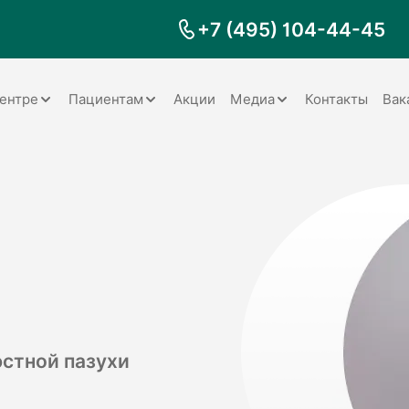
+7 (495) 104-44-45
ентре
Пациентам
Акции
Медиа
Контакты
Вак
Документы
Заболевания
Галерея
Наши специалисты
Запрос справки на налоговый
Видео
вычет
Наше оборудование
Видеоотзывы
ия
Правила для пациентов
Отзывы
Статьи
я
Обратная связь
Наши работы
логия
стной пазухи
оматология