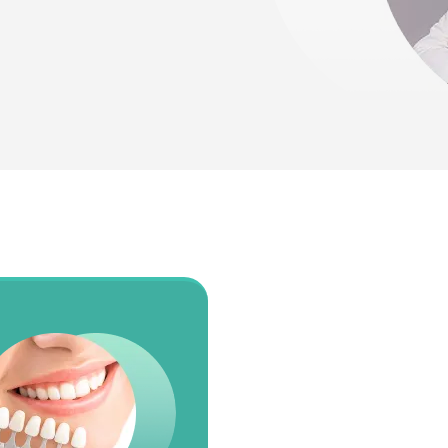
лости рта
ция
ка