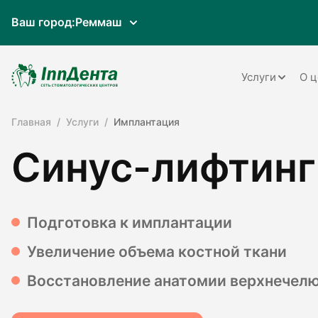
Ваш город:
Реммаш
Услуги
О ц
Главная
Услуги
Имплантация
Терапия
Синус-лифтинг
Ортопедия
Имплантац
Ортодонти
Подготовка к имплантации
Пародонто
Увеличение объема костной ткани
Хирургия
Восстановление анатомии верхнечелю
Детская ст