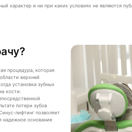
ный характер и ни при каких условиях не являются пу
рачу?
ая процедура, которая
 области верхней
когда установка зубных
ма кости.
непосредственной
льтате потери зубов
 Синус-лифтинг позволяет
я надежное основание