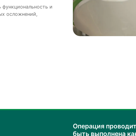
ь функциональность и
ых осложнений,
Операция проводит
быть выполнена как