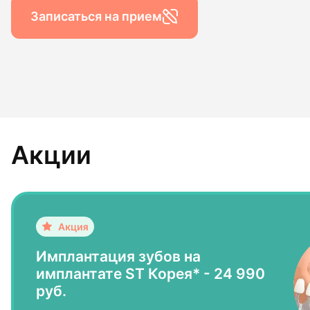
Гигиена по
Записаться на прием
Консульта
Диагности
Акции
Имплантация зубов на
имплантате ST Корея* - 24 990
руб.