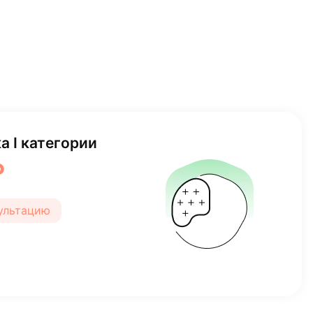
а I категории
₽
сультацию