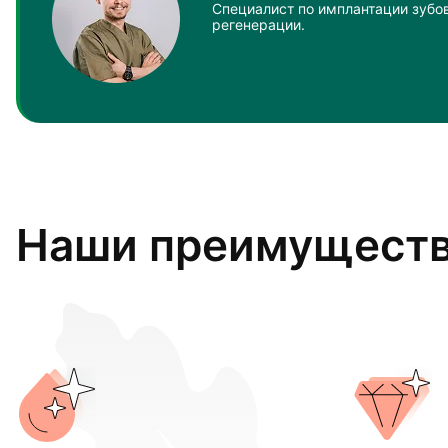
Специалист по имплантации зубов
регенерации.
Наши преимущест