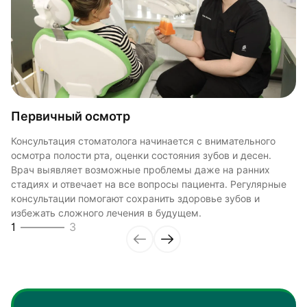
Диагностика и рекомендации
Во время консультации врач проводит необходимую
Первичный осмотр
План лечения
диагностику, оценивает состояние зубов, прикуса и
слизистой полости рта. После осмотра пациент получает
Консультация стоматолога начинается с внимательного
По результатам консультации стоматолог составляет
подробные рекомендации по уходу, профилактике и
осмотра полости рта, оценки состояния зубов и десен.
индивидуальный план лечения с учетом состояния зубов и
дальнейшему лечению при необходимости.
Врач выявляет возможные проблемы даже на ранних
пожеланий пациента. Врач подробно объясняет этапы
2
3
стадиях и отвечает на все вопросы пациента. Регулярные
лечения, сроки и возможные варианты восстановления
консультации помогают сохранить здоровье зубов и
здоровья и эстетики улыбки.
3
3
избежать сложного лечения в будущем.
1
3