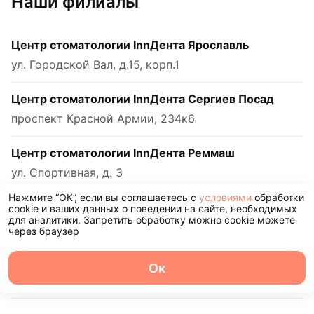
Наши филиалы
Центр стоматологии InnДента Ярославль
ул. Городской Вал, д.15, корп.1
Центр стоматологии InnДента Сергиев Посад
проспект Красной Армии, 234к6
Центр стоматологии InnДента Реммаш
ул. Спортивная, д. 3
Нажмите “ОК”, если вы соглашаетесь с
условиями
обработки
Центр стоматологии Инндента Холл
cookie и ваших данных о поведении на сайте, необходимых
для аналитики. Запретить обработку можно cookie можете
ул. Ленина, д.2, помещ. 114
через браузер
Центр стоматологии InnДента Апрелевка
Ок
улица Кирова, 19
О центре
Команда
Записаться
Услуги
Контакты