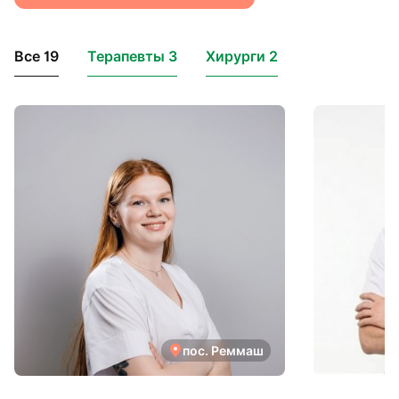
Все 19
Терапевты 3
Хирурги 2
пос. Реммаш