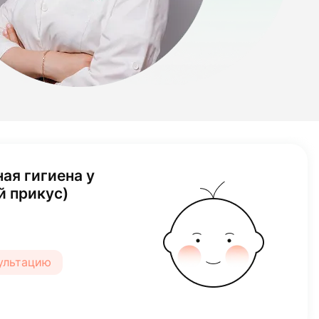
ая гигиена у
й прикус)
сультацию