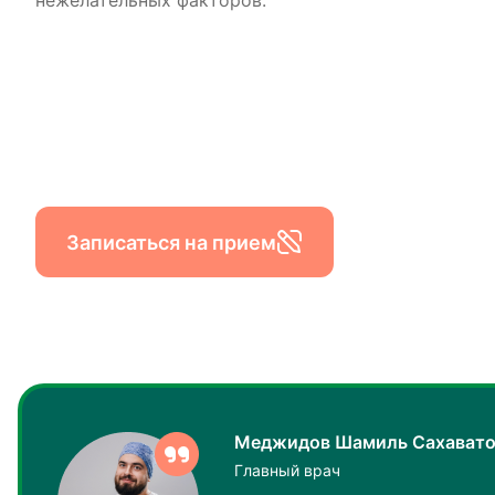
нежелательных факторов.
Записаться на прием
Меджидов Шамиль Сахавато
Главный врач