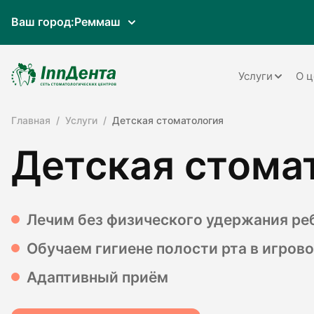
Ваш город:
Реммаш
Услуги
О ц
Главная
Услуги
Детская стоматология
Терапия
Детская стома
Ортопедия
Имплантац
Ортодонти
Лечим без физического удержания ре
Пародонто
Обучаем гигиене полости рта в игров
Хирургия
Адаптивный приём
Детская ст