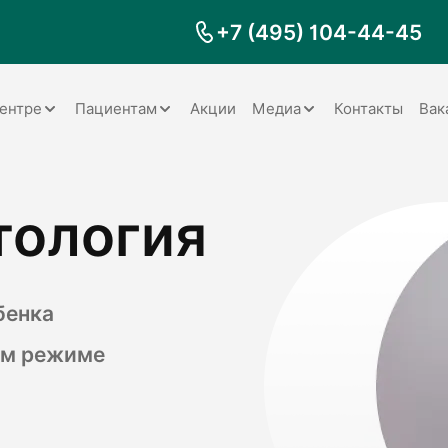
+7 (495) 104-44-45
ентре
Пациентам
Акции
Медиа
Контакты
Вак
Документы
Заболевания
Галерея
тология
Наши специалисты
Запрос справки на налоговый
Видео
вычет
Наше оборудование
Видеоотзывы
ия
Правила для пациентов
Отзывы
Статьи
я
бенка
Обратная связь
Наши работы
логия
ом режиме
оматология