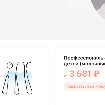
лости рта
ция
ка
Профессиональн
детей (молочны
3 581 ₽
от
Записаться на кон