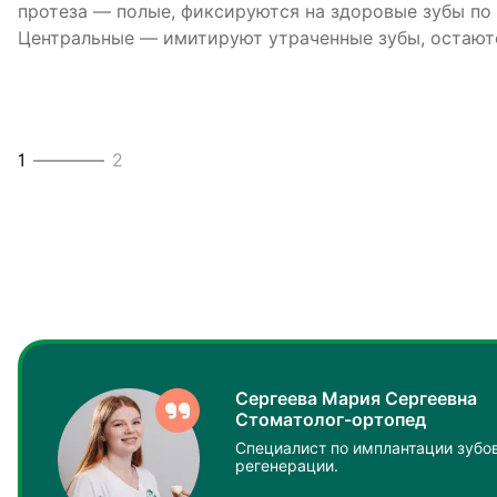
протеза — полые, фиксируются на здоровые зубы по
стоят на порядок дешевле протезов на имплантах. С
Центральные — имитируют утраченные зубы, остают
зуботехнической лаборатории.
1
2
2
2
Сергеева Мария Сергеевна
Стоматолог-ортопед
Специалист по имплантации зубов
регенерации.