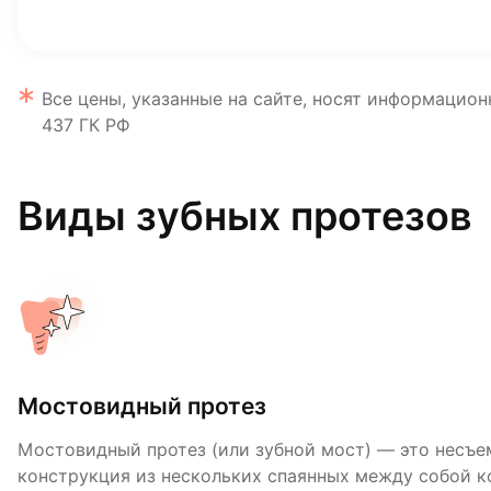
Все цены, указанные на сайте, носят информацион
437 ГК РФ
Виды зубных протезов
Мостовидный протез
Полные съемные протезы
Мостовидный протез (или зубной мост) — это несъе
Полные съемные протезы — простой и доступный ва
конструкция из нескольких спаянных между собой к
при полном отсутствии зубов. Не предполагают хир