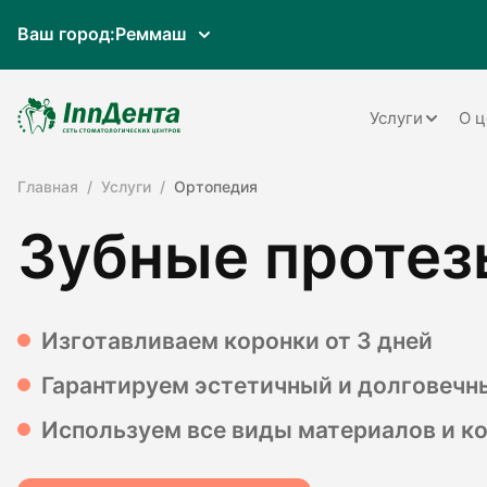
Ваш город:
Реммаш
Услуги
О ц
Главная
Услуги
Ортопедия
Терапия
Зубные протез
Ортопедия
Имплантац
Ортодонти
Изготавливаем коронки от 3 дней
Пародонто
Гарантируем эстетичный и долговечн
Хирургия
Используем все виды материалов и к
Детская ст