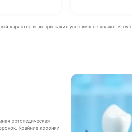
ный характер и ни при каких условиях не являются пу
мная ортопедическая
риант протезирования
оронок. Крайние коронки
ургических вмешательств,