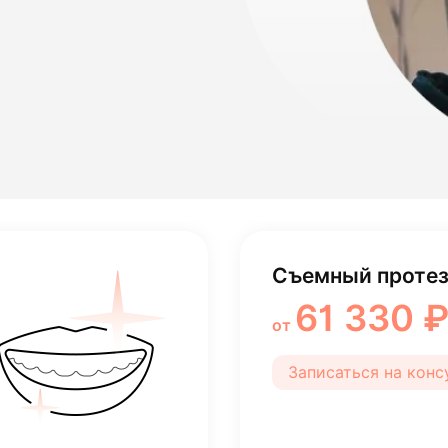
лости рта
ция
ка
Съемный протез 
61 330 
от
Записаться на кон