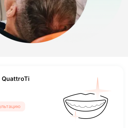
QuattroTi
₽
сультацию