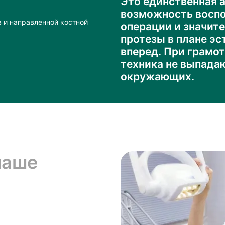
Это единственная 
возможность воспо
 и направленной костной
операции и значит
протезы в плане э
вперед. При грамот
техника не выпадаю
окружающих.
маше