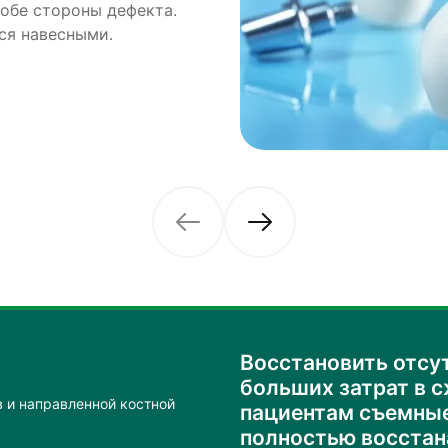
 обе стороны дефекта.
оздаются в собственной
ся навесными.
Восстановить отсу
больших затрат в 
 и направленной костной
пациентам съемные
полностью восстан