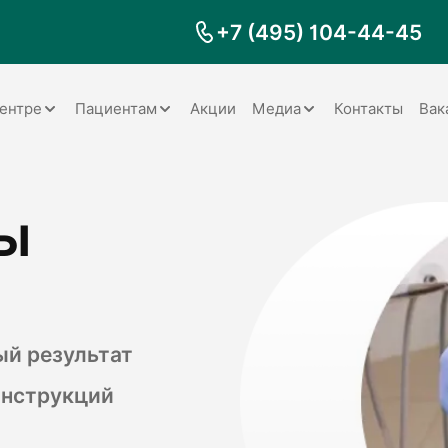
+7 (495) 104-44-45
ентре
Пациентам
Акции
Медиа
Контакты
Вак
Документы
Заболевания
Галерея
ы
Наши специалисты
Запрос справки на налоговый
Видео
вычет
Наше оборудование
Видеоотзывы
ия
Правила для пациентов
Отзывы
Статьи
я
Обратная связь
Наши работы
логия
ый результат
онструкций
оматология