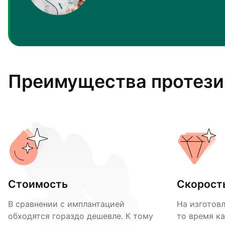
Преимущества протези
Стоимость
Скорост
В сравнении с имплантацией
На изготовл
обходятся гораздо дешевле. К тому
то время к