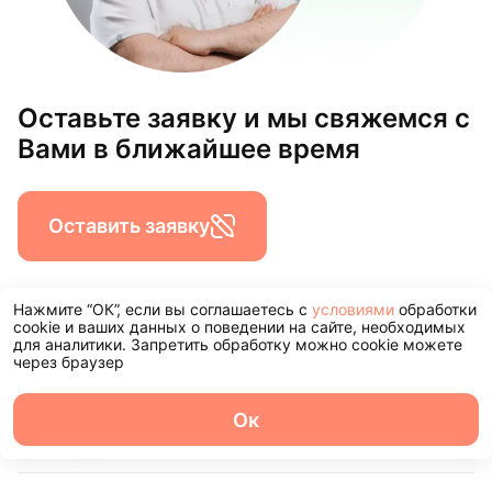
Оставьте заявку и мы свяжемся с
Вами в ближайшее время
Оставить заявку
Нажмите “ОК”, если вы соглашаетесь с
условиями
обработки
cookie и ваших данных о поведении на сайте, необходимых
Наши филиалы
для аналитики. Запретить обработку можно cookie можете
через браузер
Центр стоматологии InnДента Ярославль
Ок
О центре
Команда
Записаться
Услуги
Контакты
ул. Городской Вал, д.15, корп.1