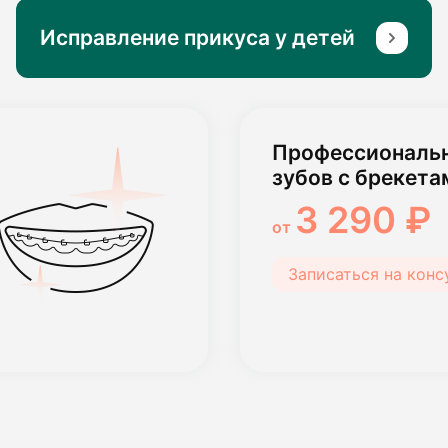
Исправление прикуса у детей
Профессиональн
зубов с брекета
3 290 ₽
от
Записаться на кон