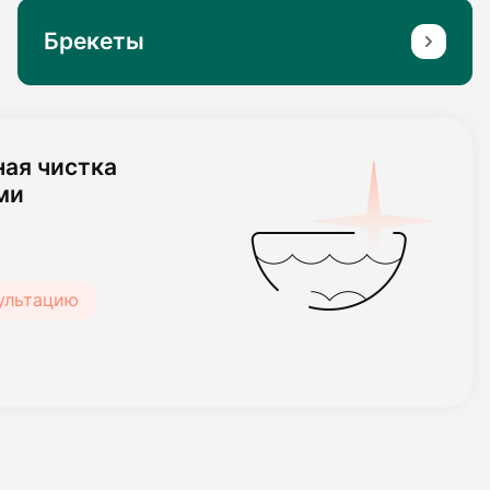
Брекеты
ая чистка
ми
сультацию