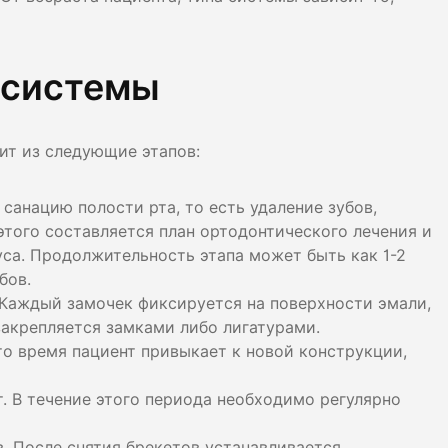
лости рта
ция
-системы
ка
ит из следующие этапов:
санацию полости рта, то есть удаление зубов,
этого составляется план ортодонтического лечения и
са. Продолжительность этапа может быть как 1-2
бов.
. Каждый замочек фиксируется на поверхности эмали,
закрепляется замками либо лигатурами.
это время пациент привыкает к новой конструкции,
т. В течение этого периода необходимо регулярно
. После снятия брекетов устанавливается