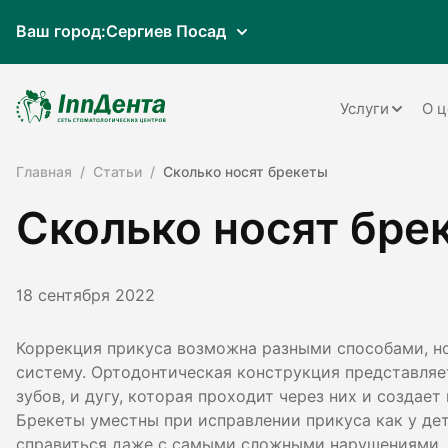
Ваш город:
Сергиев Посад
Услуги
О ц
Главная
Статьи
Сколько носят брекеты
Терапия
Сколько носят бре
Ортопедия
Имплантац
18 сентября 2022
Ортодонти
Пародонто
Коррекция прикуса возможна разными способами, но
систему. Ортодонтическая конструкция представляе
Хирургия
зубов, и дугу, которая проходит через них и создае
Брекеты уместны при исправлении прикуса как у дет
Детская ст
справиться даже с самыми сложными нарушениями. О