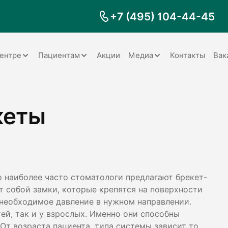
+7 (495) 104-44-45
ентре
Пациентам
Акции
Медиа
Контакты
Вак
Документы
Заболевания
Галерея
кеты
Наши специалисты
Запрос справки на налоговый
Видео
вычет
Наше оборудование
Видеоотзывы
ия
Правила для пациентов
Отзывы
Статьи
я
Обратная связь
Наши работы
логия
 наиболее часто стоматологи предлагают брекет-
т собой замки, которые крепятся на поверхности
т необходимое давление в нужном направлении.
ей, так и у взрослых. Именно они способны
оматология
т возраста пациента, типа системы зависит то,