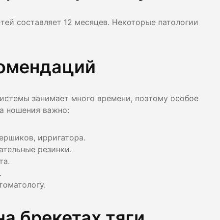
тей составляет 12 месяцев. Некоторые патологии
комендаций
истемы занимает много времени, поэтому особое
ка ношения важно:
ершиков, ирригатора.
ательные резинки.
та.
.
томатологу.
на брекетах тяги