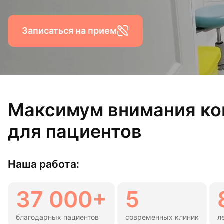
Гигиена по
Записаться на прием
Консульта
Диагности
Максимум внимания к
для пациентов
Наша работа:
37 000+
5
благодарных пациентов
современных клиник
л