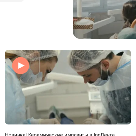
Новинка! Керамические импланты в InnДента