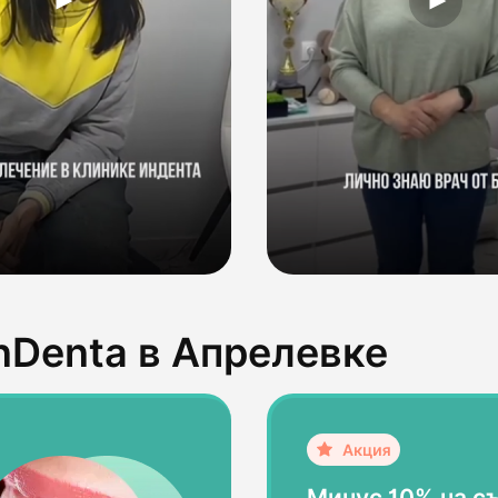
nDenta в Апрелевке
Минус 10% на с