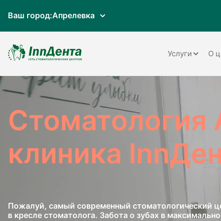
Ваш город:
Апрелевка
Услуги
О ц
Терапия
Ортопедия
Стоматология 
Имплантац
клиника InnДе
Ортодонти
Пародонто
Хирургия
Пожалуй, самый современный стоматологический це
Детская ст
в кресле стоматолога. Забота о зубах в максимальн