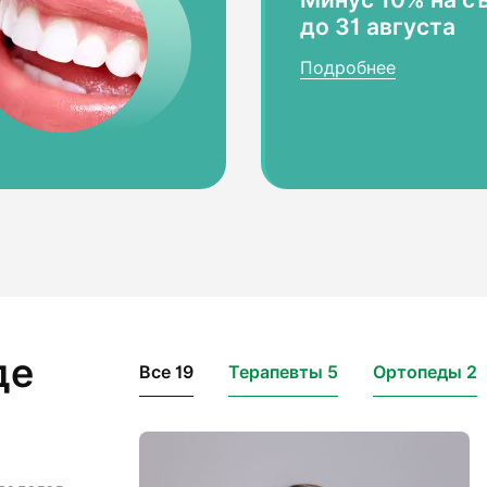
до 31 августа
Подробнее
де
Все 19
Терапевты 5
Ортопеды 2