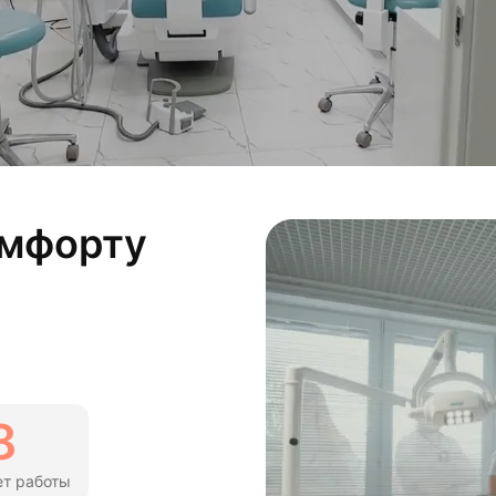
лости рта
ция
ка
омфорту
8
ет работы