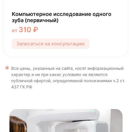
ьютерная томография челюстно-
ОПТГ-О
ой области
пациен
500 ₽
990
от
саться на консультацию
Запис
Все цены, указанные на сайте, носят информационный
характер и ни при каких условиях не являются
публичной офертой, определяемой положениями ч.2 ст.
437 ГК РФ