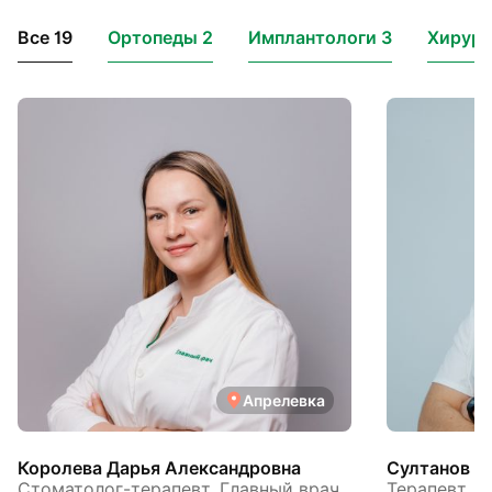
Все 19
Ортопеды 2
Имплантологи 3
Хирург
Апрелевка
Королева Дарья Александровна
Султанов А
Стоматолог-терапевт, Главный врач,
Терапевт