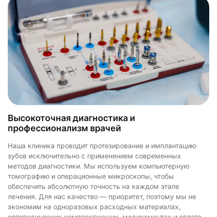
Высокоточная диагностика и
профессионализм врачей
Опытные специалисты с многолетней
Сложные случаи — не проблема
Наша клиника проводит протезирование и имплантацию
практикой
зубов исключительно с применением современных
Наши специалисты успешно проводят имплантацию даже в
методов диагностики. Мы используем компьютерную
Имплантацию и сложные операции в нашей клинике
условиях дефицита костной ткани, удаление зубов с
томографию и операционные микроскопы, чтобы
выполняют только квалифицированные челюстно-лицевые
корнями в гайморовой пазухе, пластику мягких тканей и
обеспечить абсолютную точность на каждом этапе
хирурги и имплантологи со стажем работы от 5 лет. Это
пародонтологическую санацию полости рта при
лечения. Для нас качество — приоритет, поэтому мы не
профессионалы с глубокими знаниями, уникальными
пародонтозе. Мы понимаем, насколько важна
экономим на одноразовых расходных материалах,
навыками и клиническим мышлением — они работают
квалификация врача для вашего здоровья, и делаем все