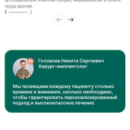
ортопедических комплектующих, медикаментах и оплате
уверенно и качественно.
возможное, чтобы обеспечить максимальную безопасность
труда врачей.
2
3
и комфорт в процессе лечения.
1
3
3
3
Головлев Никита Сергеевич
Хирург-имплантолог
Мы посвящаем каждому пациенту столько
времени и внимания, сколько необходимо,
чтобы гарантировать персонализированный
подход и высококлассное лечение.