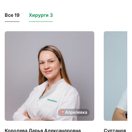
Все 19
Хирурги 3
Апрелевка
Королева Дарья Александровна
Султанов А