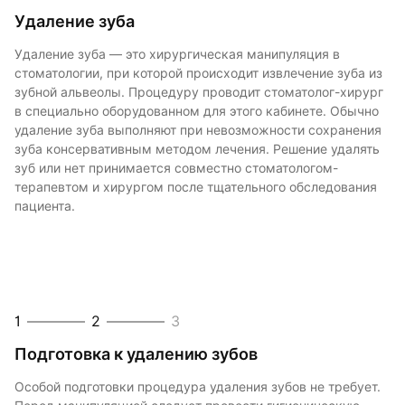
Удаление зуба
Как удаляют зуб
Удаление зуба — это хирургическая манипуляция в
В стоматологии применяются два способа экстракции:
стоматологии, при которой происходит извлечение зуба из
простой и сложный. Их выбор зависит от того, какие зубы
зубной альвеолы. Процедуру проводит стоматолог-хирург
удаляют, — премоляры и моляры с запутанными
в специально оборудованном для этого кабинете. Обычно
разветвленными корнями удаляют сложным методом.
удаление зуба выполняют при невозможности сохранения
Такие элементы вытащить целиком очень сложно за счет
зуба консервативным методом лечения. Решение удалять
того, что лунка зуба пронизана удерживающими связками
зуб или нет принимается совместно стоматологом-
и альвеолярными отростками. Ошибки во время
терапевтом и хирургом после тщательного обследования
процедуры или недостаточный опыт специалиста ведут к
пациента.
серьезным осложнениям. Поэтому даже несмотря на
острое состояние, всегда узнавайте заранее, где можно
удалить зуб у хорошего врача с положительными
рекомендациями.
1
1
2
2
3
3
Подготовка к удалению зубов
Особой подготовки процедура удаления зубов не требует.