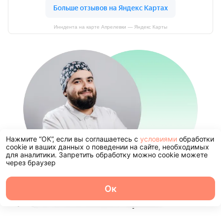
Инндента на карте Апрелевки — Яндекс Карты
Нажмите “ОК”, если вы соглашаетесь с
условиями
обработки
cookie и ваших данных о поведении на сайте, необходимых
для аналитики. Запретить обработку можно cookie можете
через браузер
Оставьте заявку и мы свяжемся с
Ок
О центре
Команда
Записаться
Услуги
Контакты
Вами в ближайшее время