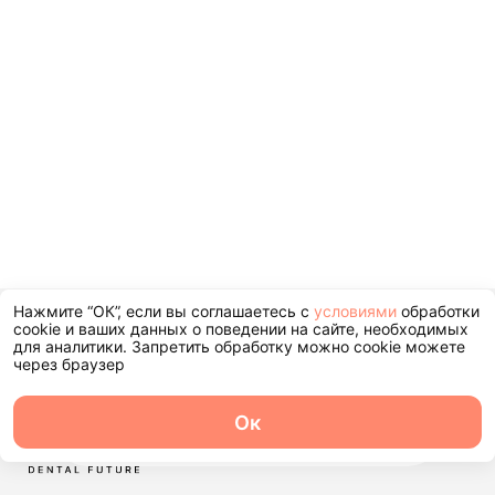
Нажмите “ОК”, если вы соглашаетесь с
условиями
обработки
+7 (495) 104-44-45
cookie и ваших данных о поведении на сайте, необходимых
для аналитики. Запретить обработку можно cookie можете
через браузер
Ок
О центре
Команда
Записаться
Услуги
Контакты