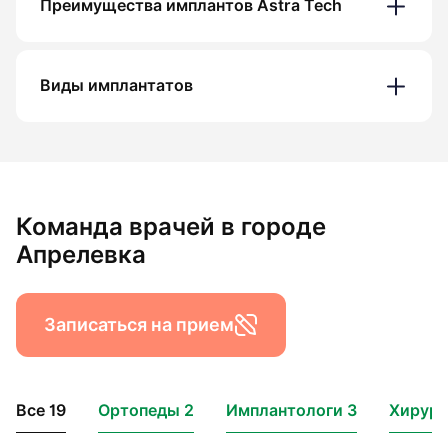
Преимущества имплантов Astra Tech
Виды имплантатов
Команда врачей в городе
Апрелевка
Записаться на прием
Все 19
Ортопеды 2
Имплантологи 3
Хирург