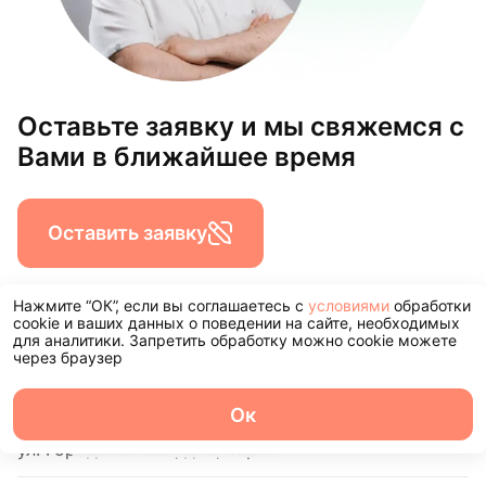
Оставьте заявку и мы свяжемся с
Вами в ближайшее время
Оставить заявку
Нажмите “ОК”, если вы соглашаетесь с
условиями
обработки
cookie и ваших данных о поведении на сайте, необходимых
для аналитики. Запретить обработку можно cookie можете
Наши филиалы
через браузер
Ок
Центр стоматологии InnДента Ярославль
О центре
Команда
Записаться
Услуги
Контакты
ул. Городской Вал, д.15, корп.1