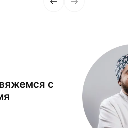
свяжемся с
мя