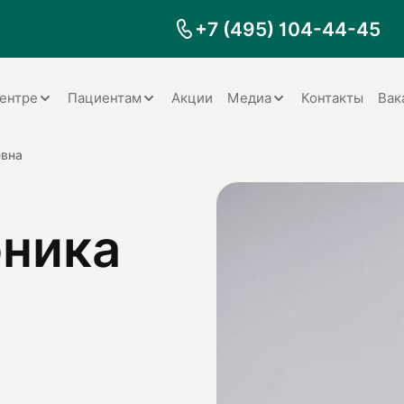
+7 (495) 104-44-45
ентре
Пациентам
Акции
Медиа
Контакты
Вак
Документы
Заболевания
Галерея
евна
Наши специалисты
Запрос справки на налоговый
Видео
вычет
оника
Наше оборудование
Видеоотзывы
ия
Правила для пациентов
Отзывы
Статьи
я
Обратная связь
Наши работы
логия
оматология