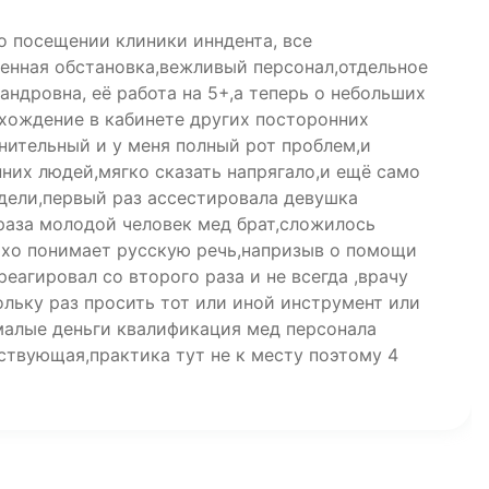
о посещении клиники инндента, все
енная обстановка,вежливый персонал,отдельное
ндровна, её работа на 5+,а теперь о небольших
 хождение в кабинете других посторонних
нительный и у меня полный рот проблем,и
них людей,мягко сказать напрягало,и ещё само
едели,первый раз ассестировала девушка
 раза молодой человек мед брат,сложилось
охо понимает русскую речь,напризыв о помощи
реагировал со второго раза и не всегда ,врачу
льку раз просить тот или иной инструмент или
малые деньги квалификация мед персонала
ствующая,практика тут не к месту поэтому 4