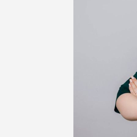
лости рта
ция
ка