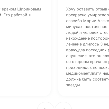
ту врачом Шириковым
Хочу оставить отзыв 
. Его работой я
прекрасно,умиротвор
спасибо Марии Алекса
минусах, постоянное
людей,я человек стес
нахождение посторон
лечение длилось 3 н
врачу,два последних
ощущение, что он пл
со стороны врача он 
приходилось по неско
медикомент,платя не
должна быть соответ
звезды.