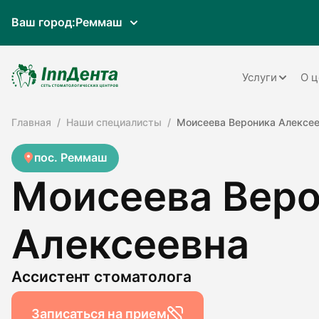
Ваш город:
Реммаш
Услуги
О ц
Главная
Наши специалисты
Моисеева Вероника Алексе
Терапия
Ортопедия
пос. Реммаш
Моисеева Вер
Имплантац
Ортодонти
Алексеевна
Пародонто
Хирургия
Ассистент стоматолога
Детская ст
Записаться на прием