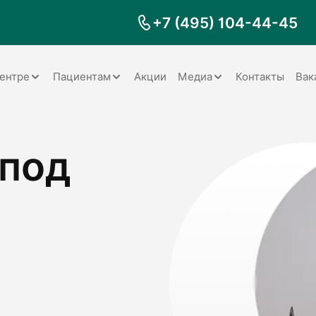
+7 (495) 104-44-45
ентре
Пациентам
Акции
Медиа
Контакты
Вак
Документы
Заболевания
Галерея
 под
Наши специалисты
Запрос справки на налоговый
Видео
вычет
Наше оборудование
Видеоотзывы
ия
Правила для пациентов
Отзывы
Статьи
я
Обратная связь
Наши работы
логия
оматология