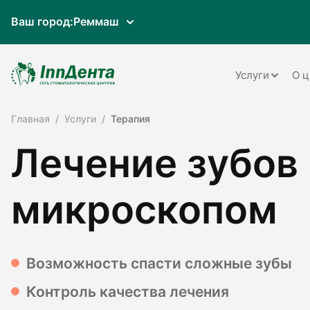
Ваш город:
Реммаш
Услуги
О ц
Главная
Услуги
Терапия
Терапия
Лечение зубов
Ортопедия
Имплантац
микроскопом
Ортодонти
Пародонто
Возможность спасти сложные зубы
Хирургия
Контроль качества лечения
Детская ст