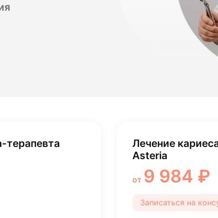
ия
лости рта
ция
ка
а-терапевта
Лечение кариеса 
Asteria
9 984 ₽
от
Записаться на кон