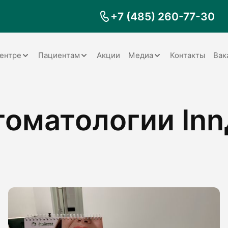
+7 (485) 260-77-30
ентре
Пациентам
Акции
Медиа
Контакты
Вак
Документы
Заболевания
Галерея
томатологии Inn
Наши специалисты
Запрос справки на налоговый
Видео
вычет
Наше оборудование
Видеоотзывы
ия
Правила для пациентов
Отзывы
Статьи
я
Обратная связь
Наши работы
логия
оматология