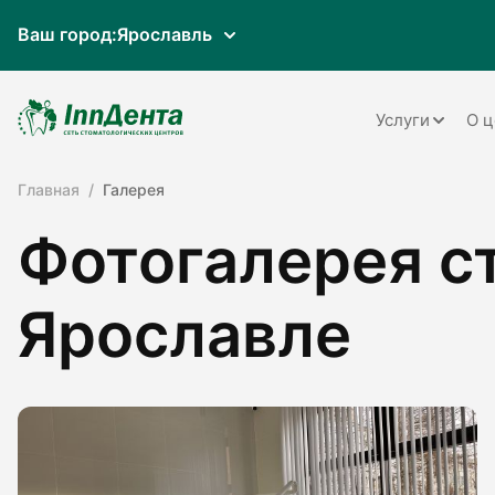
Ваш город:
Ярославль
Услуги
О ц
Главная
Галерея
Терапия
Фотогалерея с
Ортопедия
Имплантац
Ярославле
Ортодонти
Пародонто
Хирургия
Детская ст