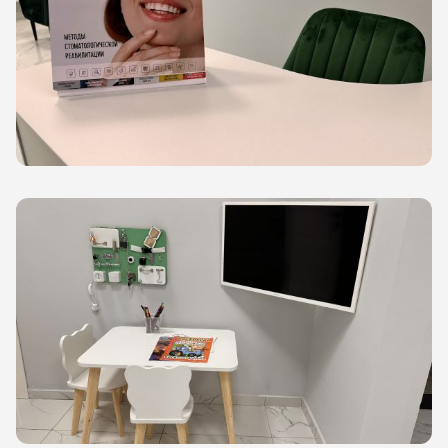
лости рта
ция
ка