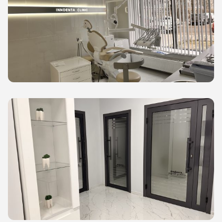
Гигиена по
Консульта
Диагности