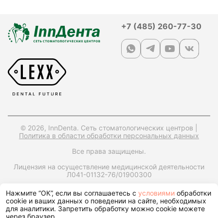
+7 (485) 260-77-30
© 2026, InnDenta. Сеть стоматологических центров |
Политика в области обработки персональных данных
Все права защищены.
Лицензия на осуществление медицинской деятельности
Л041-01132-76/01900300
ИНН: 7604397560,
ОРГН: 1247600006170,
Юр. адрес:
Нажмите “ОК”, если вы соглашаетесь с
условиями
обработки
150049, Ярославская обл., г. Ярославль, ул. Городской Вал,
cookie и ваших данных о поведении на сайте, необходимых
д15, корп. 1, помещ. 25
для аналитики. Запретить обработку можно cookie можете
через браузер