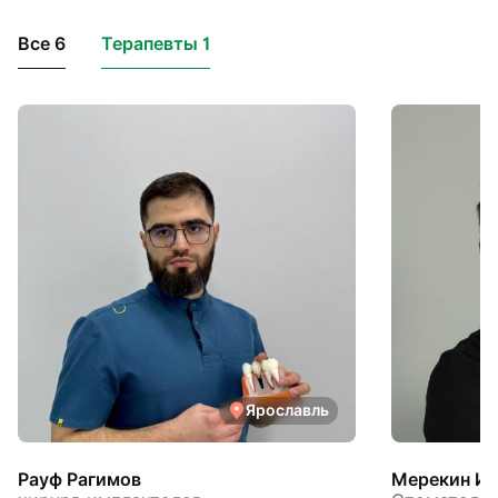
Все 6
Терапевты 1
Ярославль
Рауф Рагимов
Мерекин Иг