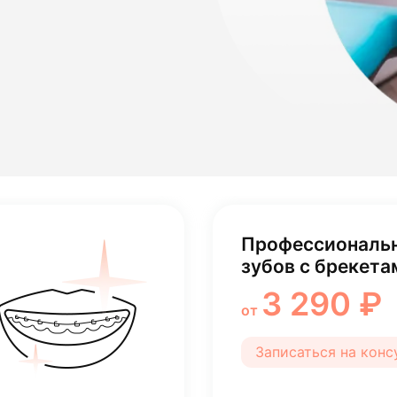
лости рта
ция
ка
Профессиональн
зубов с брекета
3 290 ₽
от
Записаться на кон