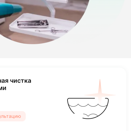
ая чистка
ми
сультацию