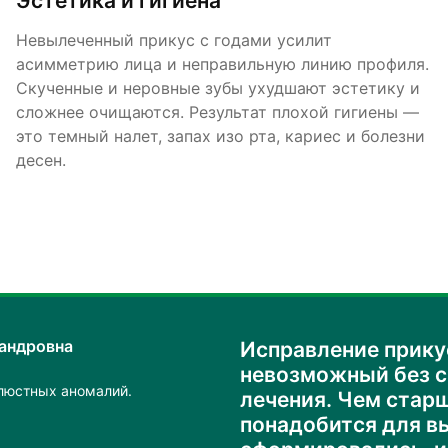
Эстетика и гигиена
Невылеченный прикус с годами усилит
асимметрию лица и неправильную линию профиля.
Скученные и неровные зубы ухудшают эстетику и
сложнее очищаются. Результат плохой гигиены —
это темный налет, запах изо рта, кариес и болезни
десен.
сандровна
Исправление прику
невозможный без с
люстных аномалий.
лечения. Чем стар
понадобится для вы