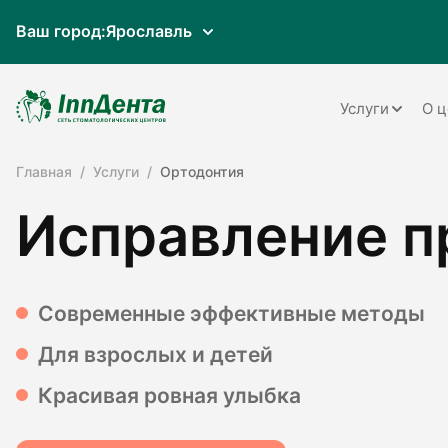
Ваш город:
Ярославль
Услуги
О ц
Главная
Услуги
Ортодонтия
Терапия
Исправление п
Ортопедия
Имплантац
Ортодонти
Современные эффективные методы
Пародонто
Для взрослых и детей
Хирургия
Красивая ровная улыбка
Детская ст