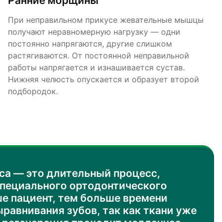
Ранние морщины
При неправильном прикусе жевательные мышцы
получают неравномерную нагрузку — одни
постоянно напрягаются, другие слишком
растягиваются. От постоянной неправильной
работы напрягается и изнашивается сустав.
Нижняя челюсть опускается и образует второй
подбородок.
са — это длительный процесс,
пециального ортодонтического
ше пациент, тем больше времени
равнивания зубов, так как ткани уже