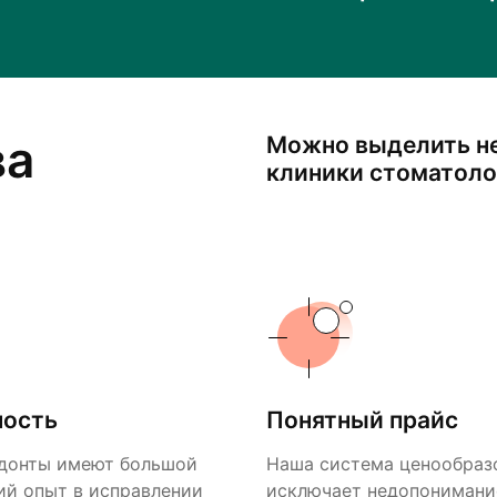
ва
Можно выделить н
клиники стоматоло
ность
Понятный прайс
донты имеют большой
Наша система ценообраз
ий опыт в исправлении
исключает недопонимани