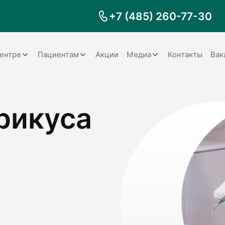
+7 (485) 260-77-30
ентре
Пациентам
Акции
Медиа
Контакты
Вак
Документы
Заболевания
Галерея
рикуса
Наши специалисты
Запрос справки на налоговый
Видео
вычет
Наше оборудование
Видеоотзывы
ия
Правила для пациентов
Отзывы
Статьи
я
Обратная связь
Наши работы
логия
оматология