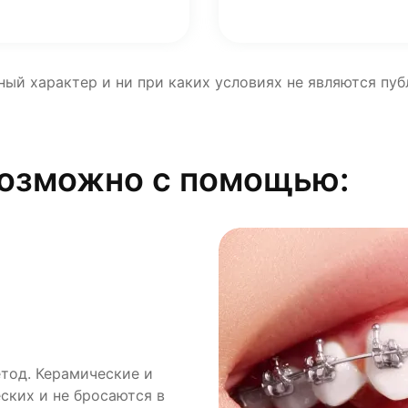
ный характер и ни при каких условиях не являются пу
возможно с помощью:
тод. Керамические и
вершенно не видно при
к 23 часа в сутки носит
ских и не бросаются в
ни дороже и могут
оцесс исправления