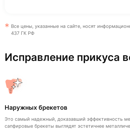
Все цены, указанные на сайте, носят информацион
437 ГК РФ
Исправление прикуса 
Наружных брекетов
Лингвальных брекетов
Кап или элайнеров
Это самый надежный, доказавший эффективность ме
Их закрепляют на задней поверхности зубов и их со
Вместо закрепления на зубах брекет-системы, челове
сапфировые брекеты выглядят эстетичнее металличе
улыбке. Недостатков у лингвальных брекетов два: о
на зубах прозрачные пластиковые капы. Будущий пр